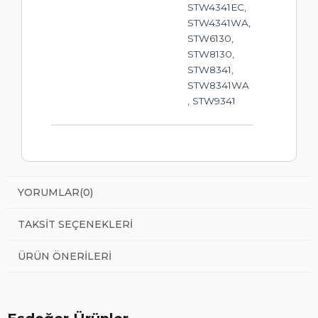
STW4341EC,
STW4341WA,
STW6130,
STW8130,
STW8341,
STW8341WA
, STW9341
YORUMLAR
(0)
TAKSIT SEÇENEKLERI
ÜRÜN ÖNERILERI