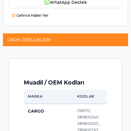
WhatApp Destek
Gelince Haber Ver
ÜRÜN ÖZELLIKLERI
Muadil / OEM Kodları
MARKA
KODLAR
136170,
CARGO
281801240,
281801320,
281801330,