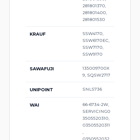
281801370,
281801400,
281801530
SSW4170,
KRAUF
SSW6170EC,
SSW7170,
SSW9170
135009700X
SAWAFUJI
9, SQSW2717
SNLS736
UNIPOINT
66-6734-2W,
WAI
SERVICING0
3505520310,
03505520311
,
0350552032