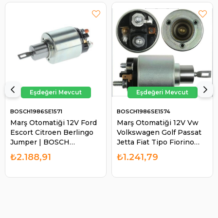
BOSCH1986SE1571
BOSCH1986SE1574
Marş Otomatiği 12V Ford
Marş Otomatiği 12V Vw
Escort Citroen Berlingo
Volkswagen Golf Passat
Jumper | BOSCH
Jetta Fiat Tipo Fiorino
1986SE1571
Tempra Alfa Romeo Audi
₺2.188,91
₺1.241,79
100 200 Tek Fişli |
BOSCH 1986SE1574