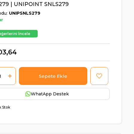
279 | UNIPOINT SNLS279
odu
UNIPSNLS279
ar
ğerlerini İncele
03,64
WhatApp Destek
ik Stok