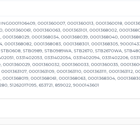
ING0001106409, 0001360007, 0001360013, 0001360018, 00013
, 0001360061, 0001360063, 0001363101, 0001368002, 00013680
, 0001368029, 0001368034, 0001368039, 0001368040, 0001368
, 0001368082, 0001368083, 0001368301, 0001368305, 9000143
 STB0608, STB0989, STB0989WA, STB2670, STB2670WA, STB480
402051, 0331402053, 0331402054, 0331402094, 0331402206, 033
, 0001360029, 0001360032, 0001360033, 0001360035, 0001360
0001363107, 0001363109, 0001363110, 0001363111, 0001363112, 00
 0001368019, 0001368061, 0001368063, 0001368304, 0001368306, 
280, 51262017095, 653721, 859022, 9000143601