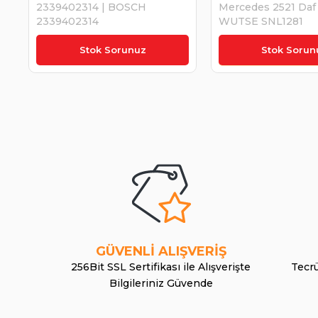
2339402314 | BOSCH
Mercedes 2521 Daf
2339402314
WUTSE SNL1281
₺3.424,61
Stok Sorunuz
Stok Sorun
GÜVENLİ ALIŞVERİŞ
256Bit SSL Sertifikası ile Alışverişte
Tecrü
Bilgileriniz Güvende