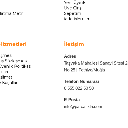
Yeni Üyelik
Üye Girişi
latma Metni
Sepetim
İade İşlemleri
Hizmetleri
İletişim
eşmesi
Adres
tış Sözleşmesi
Taşyaka Mahallesi Sanayi Sitesi 
üvenlik Politikası
No:25 | Fethiye/Muğla
lları
slimat
Telefon Numarası
e Koşulları
0 555 022 50 50
E-Posta
info@parcatikla.com