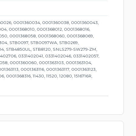
60026, 0001360034, 0001360038, 0001360043,
04, 0001368010, 0001368012, 0001368016,
050, 0001368058, 0001368060, 0001368069,
304, STB0097, STB0097WA, STB0269,
4, STB4850UL, STB8120, SNLS279-SW279-ZM,
1402706, 0331402041, 0331402046, 0331402057,
058, 0001360060, 0001363103, 0001363104,
01363113, 0001363116, 0001363117, 0001363123,
0001368316, 11430, 11520, 12080, 1516716R,