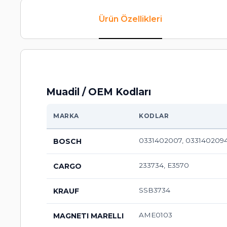
Ürün Özellikleri
Muadil / OEM Kodları
MARKA
KODLAR
0331402007, 0331402094
BOSCH
233734, E3570
CARGO
SSB3734
KRAUF
AME0103
MAGNETI MARELLI