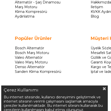
Alternatör - Şarj Dinamosu
Hakkımızda
Marş Motoru
İletişim
Klima Kompresörü
KVKK Aydın
Aydınlatma
Blog
Popüler Ürünler
Müşteri 
Bosch Alternatör
Üyelik Sözl
Bosch Marş Motoru
Mesafeli Sa
Valeo Alternatör
Gizlilik ve G
Valeo Marş Motoru
Garanti Koşu
Denso Alternatör
Kargo ve Te
Sanden Klima Kompresörü
İptal ve İad
Çerez Kullanımı
Bu internet sitesinde, kullanıcı deneyimini geliştirmek ve
internet sitesinin verimli çalışmasını sağlamak amacıyla
çerezler kullanılmaktadır. Bu internet sitesini kullanarak bu
çerezlerin kullanılmasını kabul etmiş olursunuz.