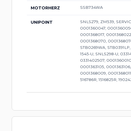
SSB734WA
MOTORHERZ
SNLS279, ZM539, SERVIC
UNIPOINT
0001360047, 0001360050
0001368017, 0001368022
0001368070, 0001368074
STB0269WA, STB0391LP,
1545-U, SNLS298-U, 0331
0331402507, 0001360010
0001363105, 0001363106, 
0001368009, 0001368011,
516786R, 1516825R, 19024