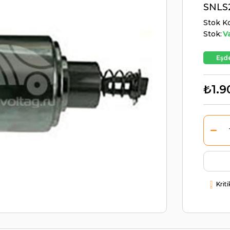
SNLS
Stok K
Stok:
V
Eşde
₺1.9
Krit