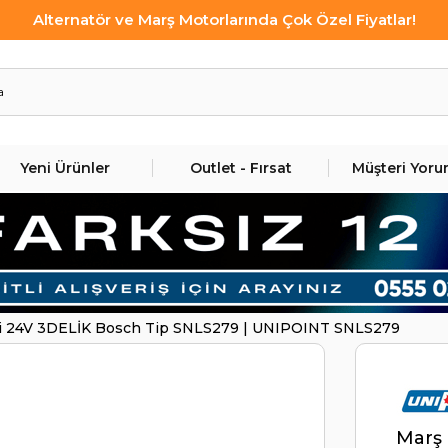
Alternatör ve Marş Motorlarında Çok Özel Fiyatlar!
Yeni Ürünler
Outlet - Fırsat
Müşteri Yoru
i 24V 3DELİK Bosch Tip SNLS279 | UNIPOINT SNLS279
Marş 