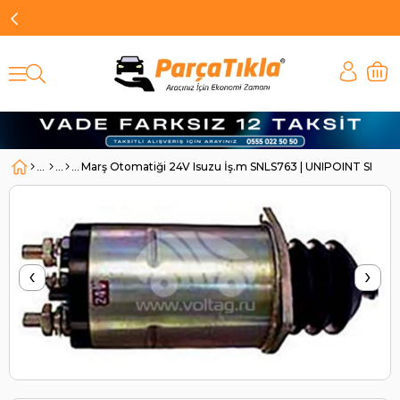
Marş Otomatiği 24V Isuzu İş.m SNLS763 | UNIPOINT SNLS7
‹
›