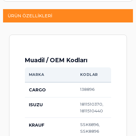
ÜRÜN ÖZELLIKLERI
Muadil / OEM Kodları
MARKA
KODLAR
138896
CARGO
1811510370,
ISUZU
1811510440
SSK6896,
KRAUF
SSK8896