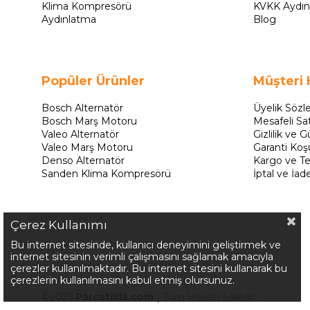
Klima Kompresörü
KVKK Aydın
Aydınlatma
Blog
Popüler Ürünler
Müşteri 
Bosch Alternatör
Üyelik Sözl
Bosch Marş Motoru
Mesafeli Sa
Valeo Alternatör
Gizlilik ve G
Valeo Marş Motoru
Garanti Koşu
Denso Alternatör
Kargo ve Te
Sanden Klima Kompresörü
İptal ve İad
Çerez Kullanımı
Bu internet sitesinde, kullanıcı deneyimini geliştirmek ve
internet sitesinin verimli çalışmasını sağlamak amacıyla
çerezler kullanılmaktadır. Bu internet sitesini kullanarak bu
çerezlerin kullanılmasını kabul etmiş olursunuz.
©2025
Parcatikla.com
| Tüm Hakları Saklıdır.