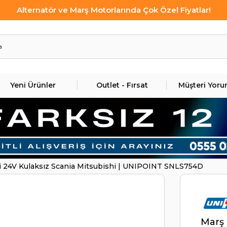
Alternatör ve Marş Motorlarında Çok Özel Fiyatlar!
Yeni Ürünler
Outlet - Fırsat
Müşteri Yoru
i 24V Kulaksız Scania Mitsubishi | UNIPOINT SNLS754D
Marş 