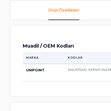
Ürün Özellikleri
Muadil / OEM Kodları
MARKA
KODLAR
SNLS754D, SERVICINGM9
UNIPOINT