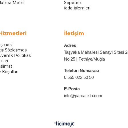
latma Metni
Sepetim
İade İşlemleri
Hizmetleri
İletişim
eşmesi
Adres
tış Sözleşmesi
Taşyaka Mahallesi Sanayi Sitesi 
üvenlik Politikası
No:25 | Fethiye/Muğla
lları
slimat
Telefon Numarası
e Koşulları
0 555 022 50 50
E-Posta
info@parcatikla.com