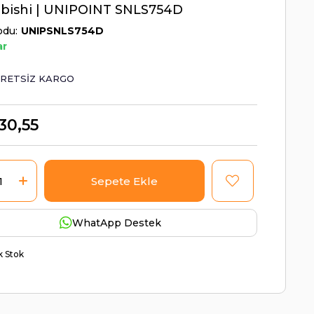
ubishi | UNIPOINT SNLS754D
odu
UNIPSNLS754D
ar
RETSIZ KARGO
30,55
WhatApp Destek
ik Stok