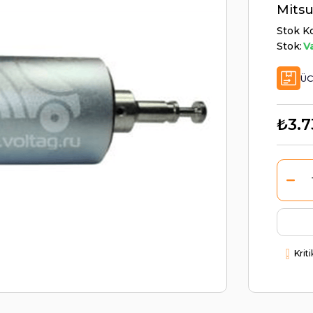
Mits
Stok K
Stok:
V
ÜC
₺3.7
Krit