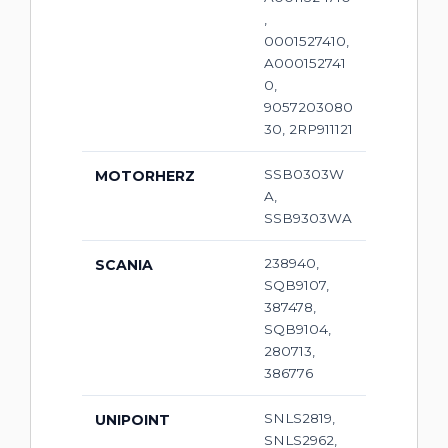
,
0001527410,
A000152741
0,
9057203080
30, 2RP911121
SSB0303W
MOTORHERZ
A,
SSB9303WA
238940,
SCANIA
SQB9107,
387478,
SQB9104,
280713,
386776
SNLS2819,
UNIPOINT
SNLS2962,