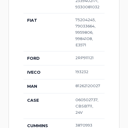
2339402171,
9330081032
75204245,
FIAT
79033664,
9959806,
9984108,
E3571
2RP911121
FORD
193232
IVECO
81262120027
MAN
060502737,
CASE
CBSB711,
24V
3870993
CUMMINS