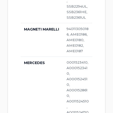
,
SSB2294UL,
SSB2361HE,
SSB2361UL
94011305018
MAGNETI MARELLI
6, AME0186,
AME0180,
AME0182,
AME0187
0001523410,
MERCEDES
A000152341
0,
A000152451
0,
A000152861
0,
A0011524510
,
A0011524710