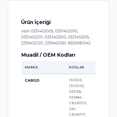
Ürün İçeriği
osch 0331402005, 0331402010,
0331402201, 0331402510, 0331402615,
2339402120, 2339402161, 9330081042
Muadil / OEM Kodları
MARKA
KODLAR
130303,
CARGO
130303Z,
333138,
333664,
CBSB703,
24V,
CBSB717,