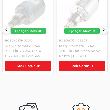
BOSCH0331402010
BOSCH0331402207
Marş Otomatiği 24V
Marş Otomatiği 24V
3DELİK 2339402314
3DELİK Daf Iveco Volvo
0331402010 ZM645
Penta | BOSCH
0331402207 2339402314
0331402207
₺3.072,92
SNLS281 ZM545 ZM645 |
Stok Sorunuz
Stok Sorunuz
BOSCH 0331402010