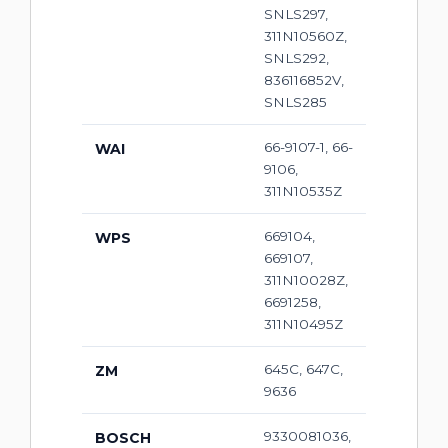
SNLS297,
311N10560Z,
SNLS292,
836116852V,
SNLS285
66-9107-1, 66-
WAI
9106,
311N10535Z
669104,
WPS
669107,
311N10028Z,
6691258,
311N10495Z
645C, 647C,
ZM
9636
9330081036,
BOSCH