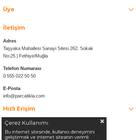
Üye
İletişim
Adres
Taşyaka Mahallesi Sanayi Sitesi 262. Sokak
No:25 | Fethiye/Muğla
Telefon Numarası
0 555 022 50 50
E-Posta
info@parcatikla.com
Hızlı Erişim
Çerez Kullanımı
©2025
Parcatikla.com
| Tüm Hakları Saklıdır.
Bu internet sitesinde, kullanıcı deneyimini
geliştirmek ve internet sitesinin verimli