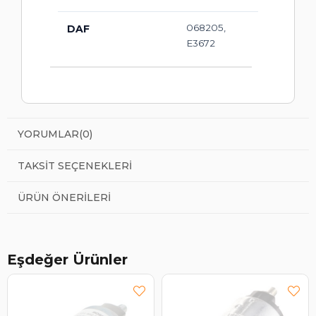
068205,
DAF
E3672
YORUMLAR
(0)
TAKSIT SEÇENEKLERI
ÜRÜN ÖNERILERI
Eşdeğer Ürünler