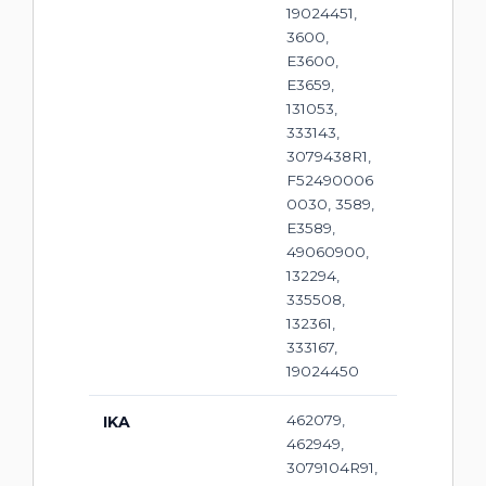
19024451,
3600,
E3600,
E3659,
131053,
333143,
3079438R1,
F52490006
0030, 3589,
E3589,
49060900,
132294,
335508,
132361,
333167,
19024450
462079,
IKA
462949,
3079104R91,