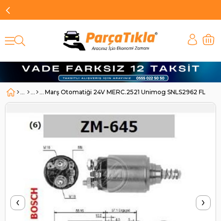
Marş Otomatiği 24V MERC.2521 Unimog SNLS2962 FLAG-1
‹
›