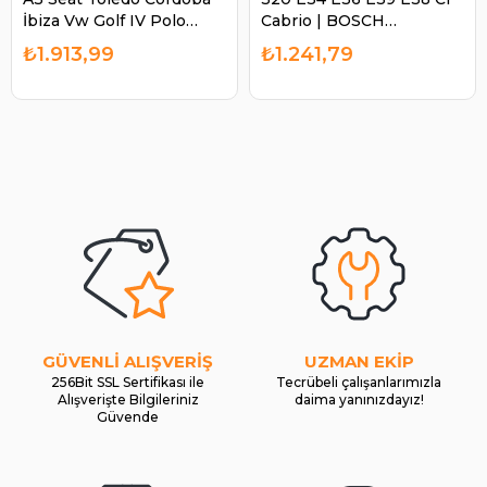
İbiza Vw Golf IV Polo
Cabrio | BOSCH
Classıc | BOSCH
1986SE1673
₺1.913,99
₺1.241,79
1986SE1655
GÜVENLİ ALIŞVERİŞ
UZMAN EKİP
256Bit SSL Sertifikası ile
Tecrübeli çalışanlarımızla
Alışverişte Bilgileriniz
daima yanınızdayız!
Güvende