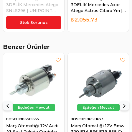
3DELİK Mercedes Atego
3DELİK Mercedes Axor
SNLS296 | UNIPOINT
Atego Actros Cıtaro Ym |
SNLS296
ZM 1639
₺2.192,97
₺2.055,73
Stok Sorunuz
Benzer Ürünler
BOSCH1986SE1655
BOSCH1986SE1673
Marş Otomatiği 12V Audi
Marş Otomatiği 12V Bmw
A3 Seat Toledo Cordoba
320 E34 E36 E39 E38 Cı