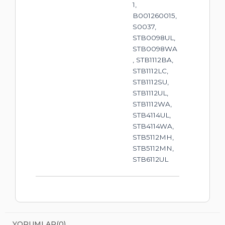
1,
B001260015,
S0037,
STB0098UL,
STB0098WA
, STB1112BA,
STB1112LC,
STB1112SU,
STB1112UL,
STB1112WA,
STB4114UL,
STB4114WA,
STB5112MH,
STB5112MN,
STB6112UL
YORUMLAR
(0)