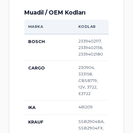
Muadil / OEM Kodları
MARKA
KODLAR
2339402117,
BOSCH
2339402156,
2339402180
230904,
CARGO
333158,
CBSB719,
12V, 3722,
E3722
461209
IKA
SSB2904BA,
KRAUF
SSB2904FX,