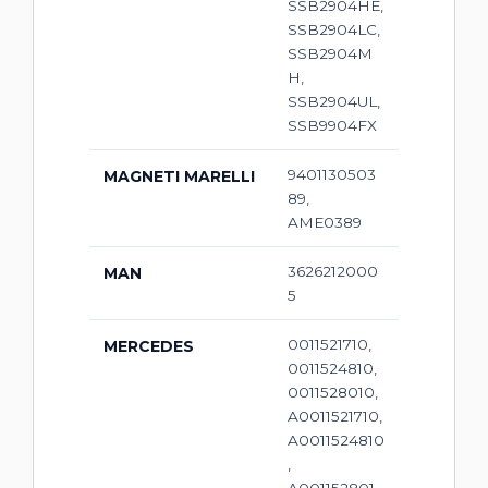
SSB2904HE,
SSB2904LC,
SSB2904M
H,
SSB2904UL,
SSB9904FX
9401130503
MAGNETI MARELLI
89,
AME0389
3626212000
MAN
5
0011521710,
MERCEDES
0011524810,
0011528010,
A0011521710,
A0011524810
,
A001152801