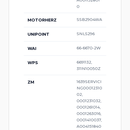
0
SSB2904WA
MOTORHERZ
SNLS296
UNIPOINT
66-6670-2W
WAI
6691132,
WPS
311N10050Z
1639SERVICI
ZM
NG00012310
02,
0001231032,
0001261014,
0001263016,
0001410037,
A004151840