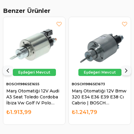
Benzer Ürünler
BOSCH1986SE1655
BOSCH1986SE1673
Marş Otomatiği 12V Audi
Marş Otomatiği 12V Bmw
A3 Seat Toledo Cordoba
320 E34 E36 E39 E38 Cı
İbiza Vw Golf IV Polo
Cabrio | BOSCH
Classıc | BOSCH
1986SE1673
₺1.913,99
₺1.241,79
1986SE1655