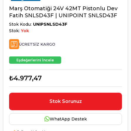
Marş Otomatiği 24V 42MT Pistonlu Dev
Fatih SNLSD43F | UNIPOINT SNLSD43F
Stok Kodu
UNIPSNLSD43F
Stok:
Yok
ÜCRETSIZ KARGO
Eşdeğerlerini İncele
₺4.977,47
Stok Sorunuz
WhatApp Destek