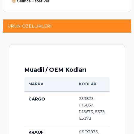
Gelince Haber Ver
ÜRÜN ÖZELLIKLERI
Muadil / OEM Kodları
MARKA
KODLAR
233873,
CARGO
1115667,
1115673, 5373,
E5373
SSD3873,
KRAUF