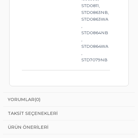
STD0811,
STD0863NB,
STD0863WA
,
STD0864NB
,
STD0864WA
,
STD7079NB
YORUMLAR
(0)
TAKSIT SEÇENEKLERI
ÜRÜN ÖNERILERI