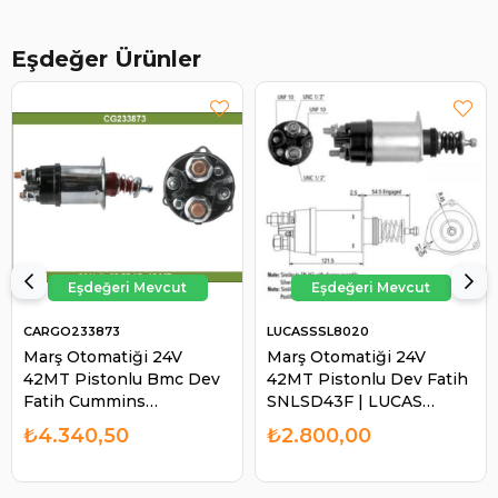
Eşdeğer Ürünler
CARGO233873
LUCASSSL8020
Marş Otomatiği 24V
Marş Otomatiği 24V
42MT Pistonlu Bmc Dev
42MT Pistonlu Dev Fatih
Fatih Cummins
SNLSD43F | LUCAS
SNLSD43F | CARGO
SSL8020
₺4.340,50
₺2.800,00
233873