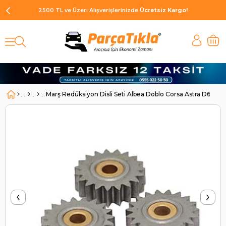
2500 TL ve Üzeri Alışverişlerinizde
Ücretsiz Kargo!
Marş Redüksiyon Disli Seti Albea Doblo Corsa Astra D6G 
‹
›