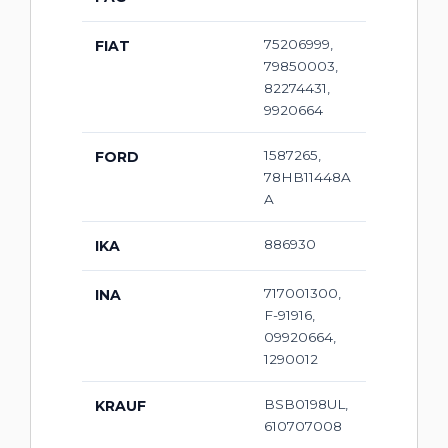
75206999,
FIAT
79850003,
82274431,
9920664
1587265,
FORD
78HB11448A
A
886930
IKA
717001300,
INA
F-91916,
09920664,
1290012
BSB0198UL,
KRAUF
610707008