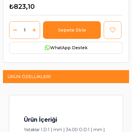
₺823,10
WhatApp Destek
ÜRÜN ÖZELLIKLERI
Ürün İçeriği
Yataklar I.D.1 [ mm ] 34.00 O.D.1 [ mm ]