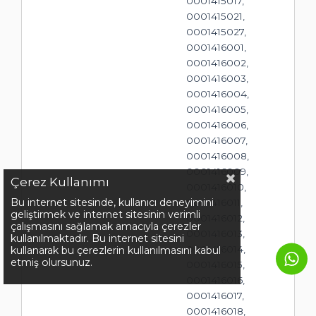
0001415017,
0001415021,
0001415027,
0001416001,
0001416002,
0001416003,
0001416004,
0001416005,
0001416006,
0001416007,
0001416008,
0001416009,
Çerez Kullanımı
0001416010,
Bu internet sitesinde, kullanıcı deneyimini
0001416011,
geliştirmek ve internet sitesinin verimli
0001416012,
çalışmasını sağlamak amacıyla çerezler
0001416013,
kullanılmaktadır. Bu internet sitesini
0001416014,
kullanarak bu çerezlerin kullanılmasını kabul
etmiş olursunuz.
0001416015,
0001416016,
0001416017,
0001416018,