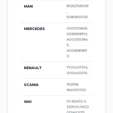
81262156009
MAN
,
90816901125
0001513849,
MERCEDES
0069818910,
A000151384
9,
A006981891
0
7701007374,
RENAULT
0001410015
192958,
SCANIA
614090703
10-62402-4,
WAI
SERVICING0
001410015,