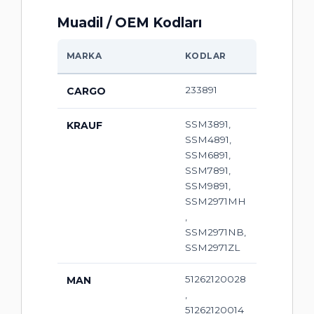
Muadil / OEM Kodları
MARKA
KODLAR
233891
CARGO
SSM3891,
KRAUF
SSM4891,
SSM6891,
SSM7891,
SSM9891,
SSM2971MH
,
SSM2971NB,
SSM2971ZL
51262120028
MAN
,
51262120014