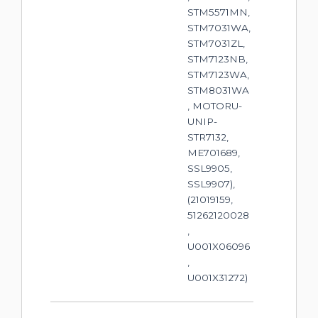
STM5571MN,
STM7031WA,
STM7031ZL,
STM7123NB,
STM7123WA,
STM8031WA
, MOTORU-
UNIP-
STR7132,
ME701689,
SSL9905,
SSL9907),
(21019159,
51262120028
,
U001X06096
,
U001X31272)