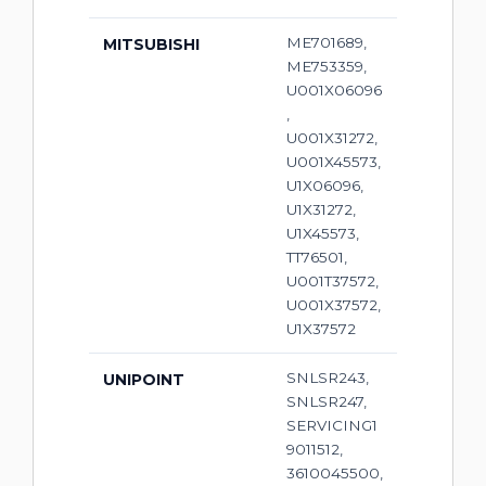
ME701689,
MITSUBISHI
ME753359,
U001X06096
,
U001X31272,
U001X45573,
U1X06096,
U1X31272,
U1X45573,
TT76501,
U001T37572,
U001X37572,
U1X37572
SNLSR243,
UNIPOINT
SNLSR247,
SERVICING1
9011512,
3610045500,