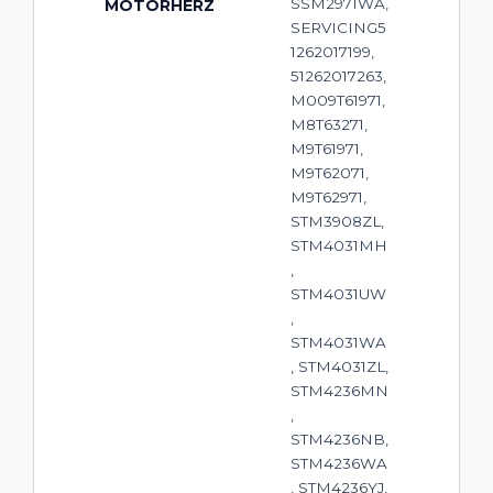
SSM2971WA,
MOTORHERZ
SERVICING5
1262017199,
51262017263,
M009T61971,
M8T63271,
M9T61971,
M9T62071,
M9T62971,
STM3908ZL,
STM4031MH
,
STM4031UW
,
STM4031WA
, STM4031ZL,
STM4236MN
,
STM4236NB,
STM4236WA
, STM4236YJ,