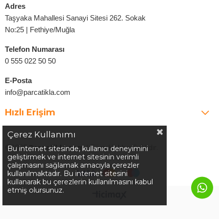
Adres
Taşyaka Mahallesi Sanayi Sitesi 262. Sokak
No:25 | Fethiye/Muğla
Telefon Numarası
0 555 022 50 50
E-Posta
info@parcatikla.com
Hızlı Erişim
Çerez Kullanımı
©2025
Parcatikla.com
| Tüm Hakları Saklıdır.
Bu internet sitesinde, kullanıcı deneyimini
geliştirmek ve internet sitesinin verimli
çalışmasını sağlamak amacıyla çerezler
kullanılmaktadır. Bu internet sitesini
kullanarak bu çerezlerin kullanılmasını kabul
etmiş olursunuz.