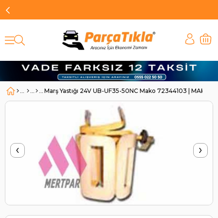
Marş Yastığı 24V UB-UF35-50NC Mako 72344103 | MAKO 7
‹
›