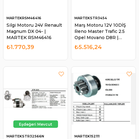
MARTEKRSM46416
MARTEKSTR3454
Silgi Motoru 24V Renault
Marş Motoru 12V 10DİŞ
Magnum DX 04- |
Reno Master Trafic 2.5
MARTEK RSM46416
Opel Movano D8R |
MARTEK STR3454
₺1.770,39
₺5.516,24
MARTEKSTR32566N
MARTEK152111