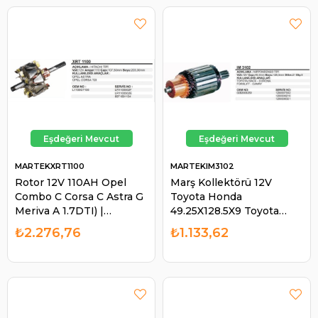
MARTEKXRT1100
MARTEKIM3102
Rotor 12V 110AH Opel
Marş Kollektörü 12V
Combo C Corsa C Astra G
Toyota Honda
Meriva A 1.7DTI) |
49.25X128.5X9 Toyota
MARTEK XRT1100
Corolla Avensis RAV4
₺2.276,76
₺1.133,62
Carina Camry | MARTEK
IM3102