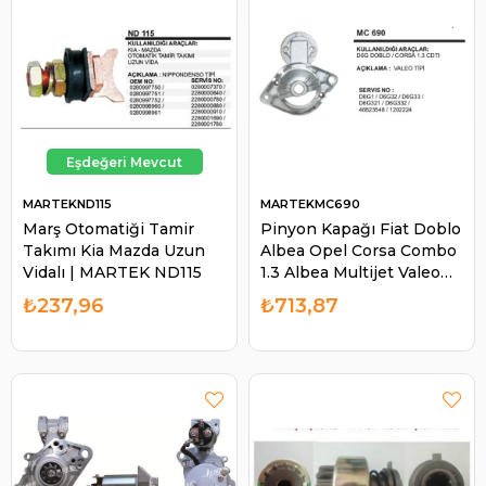
MARTEKND115
MARTEKMC690
Marş Otomatiği Tamir
Pinyon Kapağı Fiat Doblo
Takımı Kia Mazda Uzun
Albea Opel Corsa Combo
Vidalı | MARTEK ND115
1.3 Albea Multijet Valeo
Tip Pinyo Kapak Kırılıyor
₺237,96
₺713,87
İse Pistonun Üstünde Su
Var | MARTEK MC690