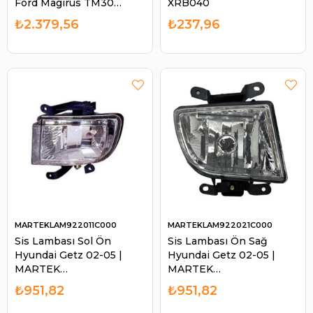
Ford Magirus TM30
XRB040
Transit Transit T12 T15
₺2.379,56
₺237,96
Fiat 55 46 Transit IM92
IM316 72163701 |
MARTEK IM316
MARTEKLAM922011C000
MARTEKLAM922021C000
Sis Lambası Sol Ön
Sis Lambası Ön Sağ
Hyundai Getz 02-05 |
Hyundai Getz 02-05 |
MARTEK
MARTEK
LAM922011C000
LAM922021C000
₺951,82
₺951,82