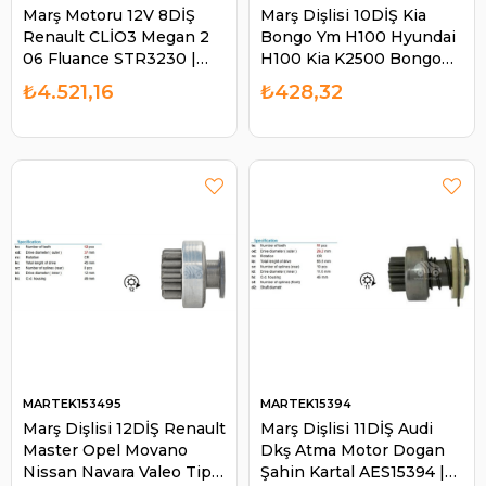
Marş Motoru 12V 8DİŞ
Marş Dişlisi 10DİŞ Kia
Renault CLİO3 Megan 2
Bongo Ym H100 Hyundai
06 Fluance STR3230 |
H100 Kia K2500 Bongo
MARTEK STR32566N
2.5 Crdi 36145-4A160 |
₺4.521,16
₺428,32
MARTEK 152111
MARTEK153495
MARTEK15394
Marş Dişlisi 12DİŞ Renault
Marş Dişlisi 11DİŞ Audi
Master Opel Movano
Dkş Atma Motor Dogan
Nissan Navara Valeo Tip
Şahin Kartal AES15394 |