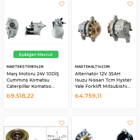
MARTEKSTR18342N
MARTEKALT14213N
Marş Motoru 24V 10DİŞ
Alternatör 12V 35AH
Cummins Komatsu
Isuzu Nissan Tcm Hyster
Caterpillar Komatso
Yale Forklift Mitsubishi
WA320 PC200 PC220
Tip | MARTEK ALT14213N
₺9.518,22
₺4.759,11
Cummins Excavatör
STR7773 | MARTEK
STR18342N