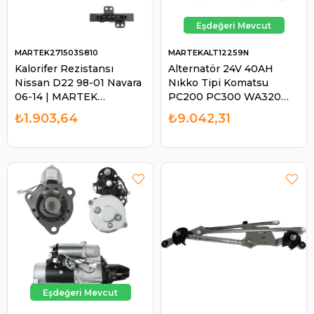
MARTEK271503S810
MARTEKALT12259N
Kalorifer Rezistansı
Alternatör 24V 40AH
Nissan D22 98-01 Navara
Nıkko Tipi Komatsu
06-14 | MARTEK
PC200 PC300 WA320
271503S810
470 İş Makinası Excavatör
₺1.903,64
₺9.042,31
| MARTEK ALT12259N