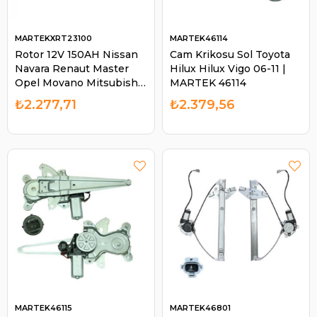
MARTEKXRT23100
MARTEK46114
Rotor 12V 150AH Nissan
Cam Krikosu Sol Toyota
Navara Renaut Master
Hilux Hilux Vigo 06-11 |
Opel Movano Mitsubishi
MARTEK 46114
Tip Lancer Citroen C
₺2.277,71
₺2.379,56
Crosser Boy 143 Çap 105 |
MARTEK XRT23100
MARTEK46115
MARTEK46801