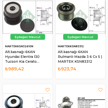
MARTEKKSN32610N
MARTEKKSN83312
Alt.kasnağı 6KAN
Alt.kasnağı 6KAN
Hyundai Elentra İ30
Rulmanlı Mazda 3 6 Cx 5 |
Tucson Kia Cerato
MARTEK KSN83312
Sportage Ceed Optima
₺989,42
₺923,74
373002B960 535032610 |
MARTEK KSN32610N