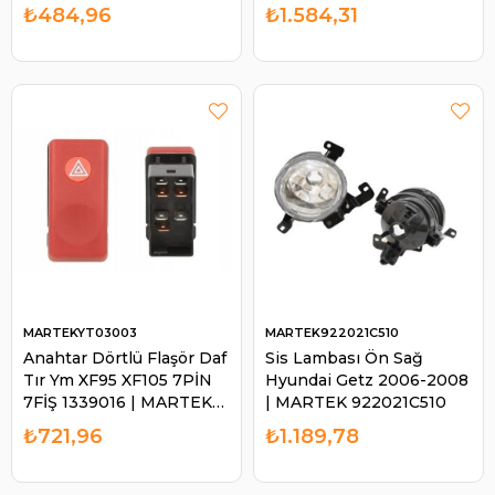
2.8 CRDI ZEN0617 |
MARTEK CSMK138
₺484,96
₺1.584,31
MARTEK 150617
MARTEKYT03003
MARTEK922021C510
Anahtar Dörtlü Flaşör Daf
Sis Lambası Ön Sağ
Tır Ym XF95 XF105 7PİN
Hyundai Getz 2006-2008
7FİŞ 1339016 | MARTEK
| MARTEK 922021C510
YT03003
₺721,96
₺1.189,78