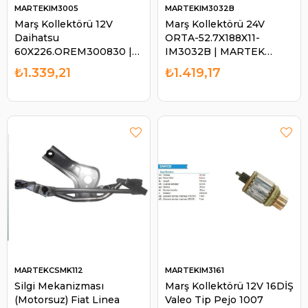
MARTEKIM3005
MARTEKIM3032B
Marş Kollektörü 12V
Marş Kollektörü 24V
Daihatsu
ORTA-52.7X188X11-
60X226.OREM300830 |
IM3032B | MARTEK
MARTEK IM3005
IM3032B
₺1.339,21
₺1.419,17
MARTEKCSMK112
MARTEKIM3161
Silgi Mekanizması
Marş Kollektörü 12V 16DİŞ
(Motorsuz) Fiat Linea
Valeo Tip Pejo 1007