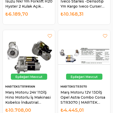
Isuzu Nkr Ym Forklift H20
Iveco Starles -Densotip
Hyster 2 Kulak Açık
Ym Kargo Iveco Curser
Pinyon Forklift Jeep J9
Starlis Trakker 380
₺6.189,70
₺10.168,31
Premier | MARTEK
DSN940 STR6175
STR5011
STR32958 STR32958N |
MARTEK STR6175
MARTEKSTR19956N
MARTEKSTR3070
Marş Motoru 24V 11DİŞ
Marş Motoru 12V 13DİŞ
Hino Motorlu İş Makinasi
Opel Astra Combo Corsa
Kobelco İndustrial
STR3070 | MARTEK
Engines STR6155 19956N
STR3070
₺10.708,00
₺4.445,01
STR19956N | MARTEK