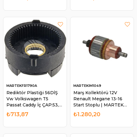
23300VK500
23300WK500
23300VM00A M2T50571
| MARTEK STR32715N
MARTEKFR1790A
MARTEKIM1049
Rediktör Plastiği 56DİŞ
Marş Kollektörü 12V
Vw Volkswagen T5
Renault Megane 13-16
Passat Caddy İç ÇAP:53,5
Start Stoplu | MARTEK
Dış ÇAP:67,5 | MARTEK
IM1049
₺713,87
₺1.280,20
FR1790A