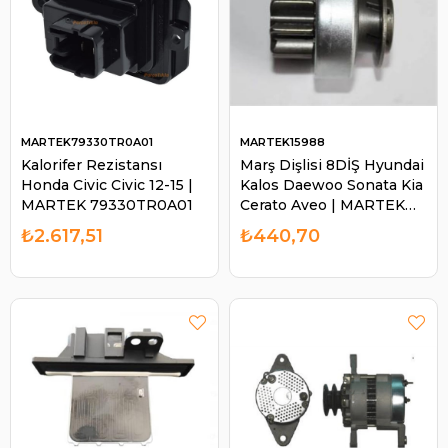
MARTEK79330TR0A01
MARTEK15988
Kalorifer Rezistansı
Marş Dişlisi 8DİŞ Hyundai
Honda Civic Civic 12-15 |
Kalos Daewoo Sonata Kia
MARTEK 79330TR0A01
Cerato Aveo | MARTEK
15988
₺2.617,51
₺440,70