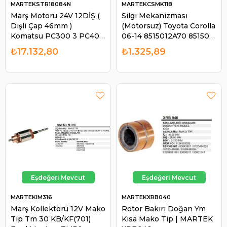
MARTEKSTR18084N
MARTEKCSMK118
Marş Motoru 24V 12DİŞ (
Silgi Mekanizması
Dişli Çap 46mm )
(Motorsuz) Toyota Corolla
Komatsu PC300 3 PC400
06-14 8515012A70 85150-
3 PC650 (Döner Kafa)
12A70 | MARTEK
₺17.132,80
₺1.325,89
Komatsu PC300 PC400
CSMK118
PC650 | MARTEK
STR18084N
MARTEKIM316
MARTEKXRB040
Marş Kollektörü 12V Mako
Rotor Bakırı Doğan Ym
Tip Tm 30 KB/KF(701)
Kısa Mako Tip | MARTEK