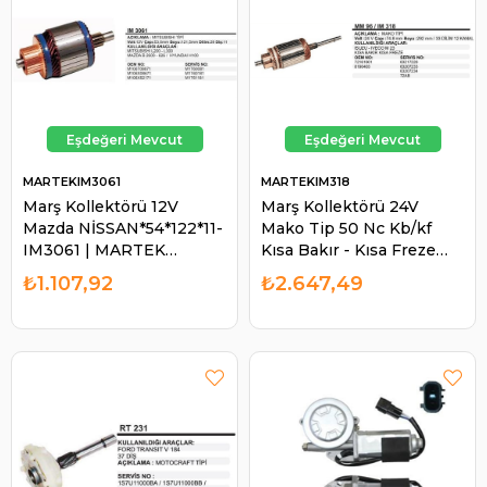
MARTEKIM3061
MARTEKIM318
Marş Kollektörü 12V
Marş Kollektörü 24V
Mazda NİSSAN*54*122*11-
Mako Tip 50 Nc Kb/kf
IM3061 | MARTEK
Kısa Bakır - Kısa Freze
IM3061
(601) Fiat 411 415 IM318
₺1.107,92
₺2.647,49
IM96 72161601 | MARTEK
IM318