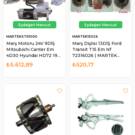
MARTEKSTR1000
MARTEK15026
Marş Motoru 24V 9DİŞ
Marş Dişlisi 13DİŞ Ford
Mitsubishi Canter Em
Transit T15 Em Nf
4D30 Hyundai HD72 1986
72316026 | MARTEK
2001 STR1000 | MARTEK
15026
₺5.612,89
₺520,17
STR1000