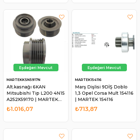
MARTEKKSN5917N
MARTEK154116
Alt.kasnağı 6KAN
Marş Dişlisi 9DİŞ Doblo
Mitsubishi Tip L200 4N15
1,3 Opel Corsa Mult 154116
A252X59170 | MARTEK
| MARTEK 154116
KSN5917N
₺1.016,07
₺713,87