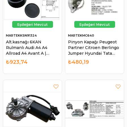
MARTEKKSN91324
MARTEKMC640
Alt.kasnağı 6KAN
Pinyon Kapağı Peugeot
Rulmanlı Audi A4 A4
Partner Citroen Berlingo
Allroad A4 Avant A |
Jumper Hyundai Tata
MARTEK KSN91324
Peugeot Partner Boxer
₺923,74
₺480,19
206 306 HDI MC640 |
MARTEK MC640