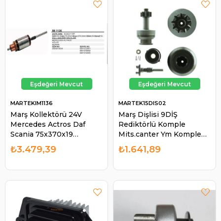
MARTEKIM1136
MARTEK15DIS02
Marş Kollektörü 24V
Marş Dişlisi 9DİŞ
Mercedes Actros Daf
Rediktörlü Komple
Scania 75x370x19
Mits.canter Ym Komple
Mercedes Actros Volvo
AES15DIS02 | MARTEK
₺3.479,39
₺1.641,89
Scania 370mm Duz Freze
15DIS02
| MARTEK IM1136