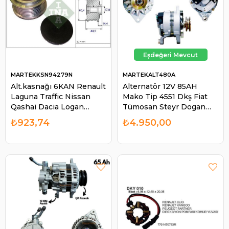
MARTEKKSN94279N
MARTEKALT480A
Alt.kasnağı 6KAN Renault
Alternatör 12V 85AH
Laguna Traffic Nissan
Mako Tip 4551 Dkş Fiat
Qashai Dacia Logan
Tümosan Steyr Dogan
Duster Lodgy Dokker |
Şahin Kartal Em ALT480
₺923,74
₺4.950,00
MARTEK KSN94279N
Serçe | MARTEK
ALT480A