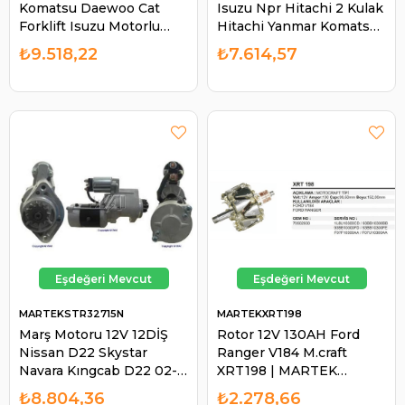
Komatsu Daewoo Cat
Isuzu Npr Hitachi 2 Kulak
Forklift Isuzu Motorlu
Hitachi Yanmar Komatsu
Caterpillar | MARTEK
Isuzu Npr Komatsu
₺9.518,22
₺7.614,57
STR17302N
Yanmar | MARTEK
STR18284N
MARTEKSTR32715N
MARTEKXRT198
Marş Motoru 12V 12DİŞ
Rotor 12V 130AH Ford
Nissan D22 Skystar
Ranger V184 M.craft
Navara Kıngcab D22 02-
XRT198 | MARTEK
STR6020 STR6020
XRT198
₺8.804,36
₺2.278,66