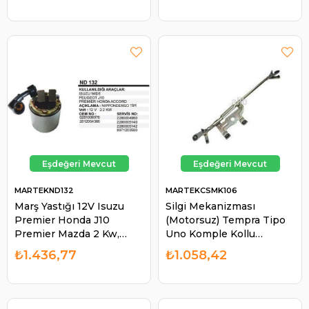
STR19956N
MARTEKND132
MARTEKCSMK106
Marş Yastığı 12V Isuzu
Silgi Mekanizması
Premier Honda J10
(Motorsuz) Tempra Tipo
Premier Mazda 2 Kw,
Uno Komple Kollu
Ford Ranger Pick Up,
WSM112 | MARTEK
₺1.436,77
₺1.058,42
Land Rover Defender,
CSMK106
Mazda B2500 Isuzu Nkr
P | MARTEK ND132