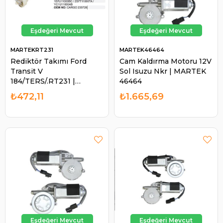
MARTEKRT231
MARTEK46464
Rediktör Takımı Ford
Cam Kaldırma Motoru 12V
Transit V
Sol Isuzu Nkr | MARTEK
184/TERS/.RT231 |
46464
MARTEK RT231
₺472,11
₺1.665,69