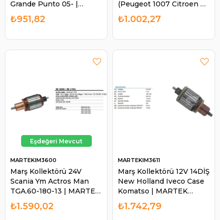
Grande Punto 05- |
(Peugeot 1007 Citroen C3
MARTEK CSMK112
Vw Golf Mini Cooper
₺951,82
₺1.002,27
Start Stoplu) (IM5270
594683 | MARTEK IM3161
MARTEKIM3600
MARTEKIM3611
Marş Kollektörü 24V
Marş Kollektörü 12V 14DİŞ
Scania Ym Actros Man
New Holland Iveco Case
TGA.60-180-13 | MARTEK
Komatso | MARTEK
IM3600
IM3611
₺1.590,02
₺1.742,79