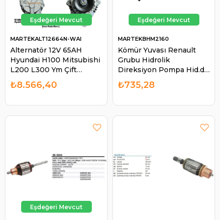
MARTEKALT12664N-WAI
MARTEKBHM2160
Alternatör 12V 65AH
Kömür Yuvası Renault
Hyundai H100 Mitsubishi
Grubu Hidrolik
L200 L300 Ym Çift
Direksiyon Pompa Hid.dir
Kasnak Kalın Borulu
Pompa BHV550 |
₺8.566,40
₺735,28
ALT12664N 12664N 12664
MARTEK BHM2160
| MARTEK ALT12664N-
WAI