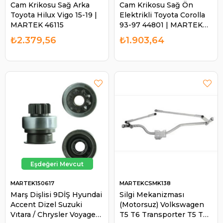
Cam Krikosu Sağ Arka
Cam Krikosu Sağ Ön
Toyota Hilux Vigo 15-19 |
Elektrikli Toyota Corolla
MARTEK 46115
93-97 44801 | MARTEK
46801
₺2.379,56
₺1.903,64
MARTEK150617
MARTEKCSMK138
Marş Dişlisi 9DİŞ Hyundai
Silgi Mekanizması
Accent Dizel Suzuki
(Motorsuz) Volkswagen
Vıtara / Chrysler Voyager
T5 T6 Transporter T5 T6 |