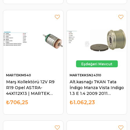
MARTEKIM540
MARTEKKSN24310
Marş Kollektörü 12V R9
Alt.kasnağı 7KAN Tata
R19 Opel ASTRA-
İndigo Manza Vista Indigo
44X112X13 | MARTEK
1.3 E 1.4 2009 2011
IM540
535024310 | MARTEK
₺706,25
₺1.062,23
KSN24310