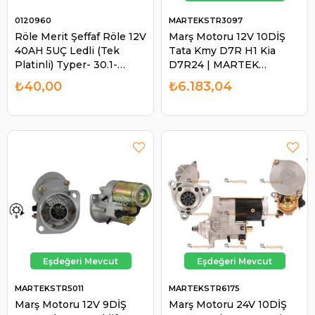
0120960
MARTEKSTR3097
Röle Merit Şeffaf Röle 12V
Marş Motoru 12V 10DİŞ
40AH 5UÇ Ledli (Tek
Tata Kmy D7R H1 Kia
Platinli) Typer- 30.1-
D7R24 | MARTEK
0607/12 Vb 1033
STR3097
₺40,00
₺6.183,04
MARTEKSTR5011
MARTEKSTR6175
Marş Motoru 12V 9DİŞ
Marş Motoru 24V 10DİŞ