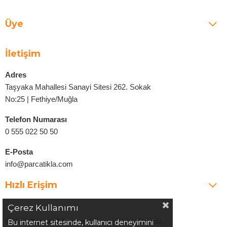
Üye
İletişim
Adres
Taşyaka Mahallesi Sanayi Sitesi 262. Sokak
No:25 | Fethiye/Muğla
Telefon Numarası
0 555 022 50 50
E-Posta
info@parcatikla.com
Hızlı Erişim
Çerez Kullanımı
©2025
Parcatikla.com
| Tüm Hakları Saklıdır.
Bu internet sitesinde, kullanıcı deneyimini