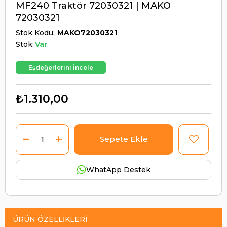
MF240 Traktör 72030321 | MAKO
72030321
Stok Kodu
MAKO72030321
Stok:
Var
Eşdeğerlerini İncele
₺1.310,00
WhatApp Destek
ÜRÜN ÖZELLIKLERI