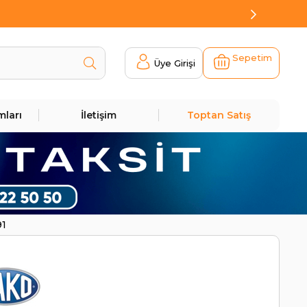
Sepetim
Üye Girişi
mları
İletişim
Toptan Satış
91