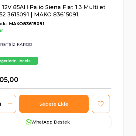
 12V 85AH Palio Siena Fiat 1.3 Multijet
152 3615091 | MAKO 83615091
odu
MAKO83615091
ar
RETSIZ KARGO
ğerlerini İncele
05,00
WhatApp Destek