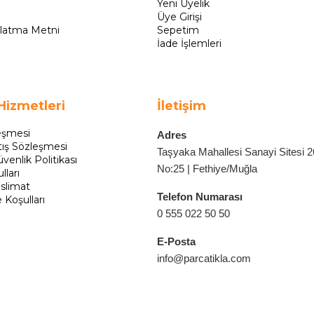
Yeni Üyelik
Üye Girişi
latma Metni
Sepetim
İade İşlemleri
Hizmetleri
İletişim
eşmesi
Adres
tış Sözleşmesi
Taşyaka Mahallesi Sanayi Sitesi 
üvenlik Politikası
No:25 | Fethiye/Muğla
lları
slimat
Telefon Numarası
e Koşulları
0 555 022 50 50
E-Posta
info@parcatikla.com