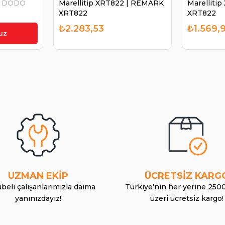
 | DODO
Marellitip XRT822 | REMARK
Marelliti
XRT822
XRT822
₺2.283,53
₺1.569,
uz
UZMAN EKİP
ÜCRETSİZ KARG
beli çalışanlarımızla daima
Türkiye’nin her yerine 250
yanınızdayız!
üzeri ücretsiz kargo!