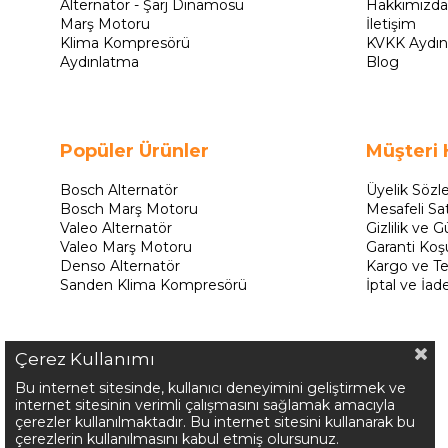
Alternatör - Şarj Dinamosu
Hakkımızda
Marş Motoru
İletişim
Klima Kompresörü
KVKK Aydın
Aydınlatma
Blog
Popüler Ürünler
Müşteri 
Bosch Alternatör
Üyelik Sözl
Bosch Marş Motoru
Mesafeli Sa
Valeo Alternatör
Gizlilik ve G
Valeo Marş Motoru
Garanti Koşu
Denso Alternatör
Kargo ve Te
Sanden Klima Kompresörü
İptal ve İad
Çerez Kullanımı
Bu internet sitesinde, kullanıcı deneyimini geliştirmek ve
internet sitesinin verimli çalışmasını sağlamak amacıyla
çerezler kullanılmaktadır. Bu internet sitesini kullanarak bu
çerezlerin kullanılmasını kabul etmiş olursunuz.