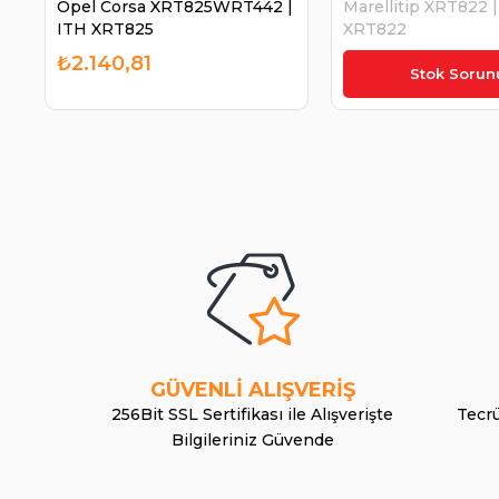
Opel Corsa XRT825WRT442 |
Marellitip XRT822
ITH XRT825
XRT822
₺2.140,81
₺1.909,45
Stok Sorun
GÜVENLİ ALIŞVERİŞ
256Bit SSL Sertifikası ile Alışverişte
Tecrü
Bilgileriniz Güvende