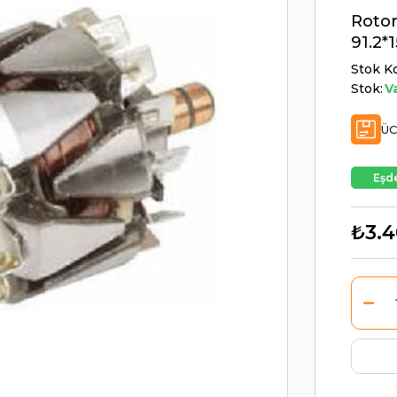
Rotor
91.2*
Stok K
Stok:
V
ÜC
Eşde
₺3.4