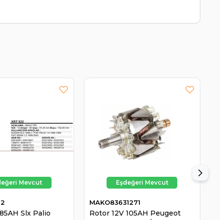
22
MAKO83631271
M
85AH Slx Palio
Rotor 12V 105AH Peugeot
R