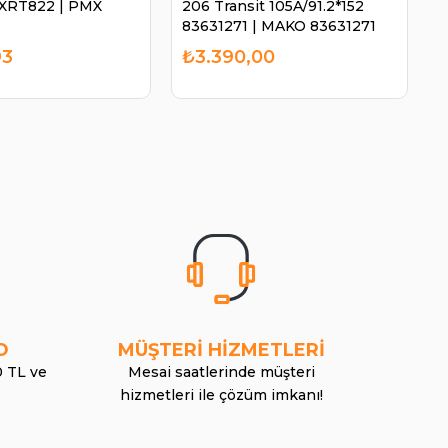
p XRT822 | PMX
206 Transit 105A/91.2*152
M
83631271 | MAKO 83631271
P
93
₺3.390,00
O
MÜŞTERİ HİZMETLERİ
0 TL ve
Mesai saatlerinde müşteri
hizmetleri ile çözüm imkanı!