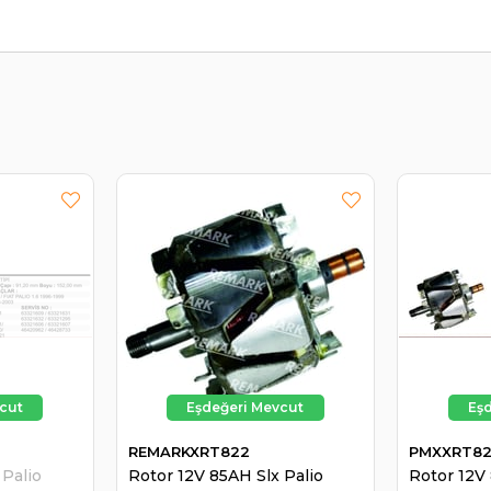
REMARKXRT822
PMXXRT8
 Palio
Rotor 12V 85AH Slx Palio
Rotor 12V 