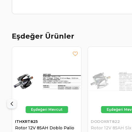
Eşdeğer Ürünler
ITHXRT825
DODOXRT822
Rotor 12V 85AH Doblo Palio
Rotor 12V 85AH Slx