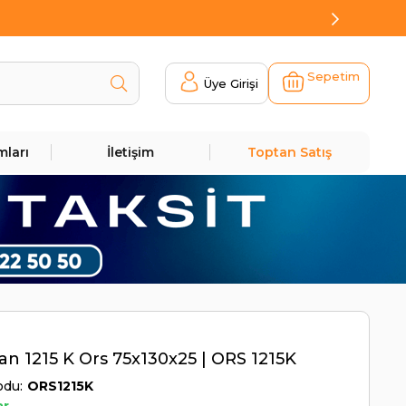
Sepetim
Üye Girişi
mları
İletişim
Toptan Satış
n 1215 K Ors 75x130x25 | ORS 1215K
odu
ORS1215K