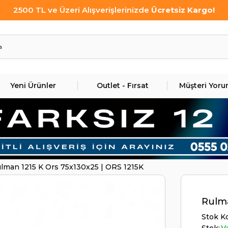
2500 TL ve Üzeri Alışverişlerinizde
Ücretsiz Kargo!
Yeni Ürünler
Outlet - Fırsat
Müşteri Yoru
lman 1215 K Ors 75x130x25 | ORS 1215K
Rulma
Stok K