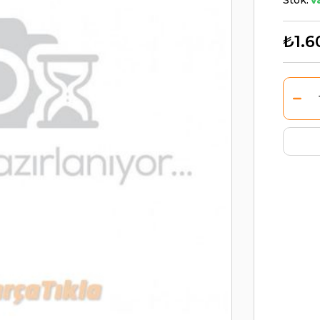
Stok:
V
₺1.6