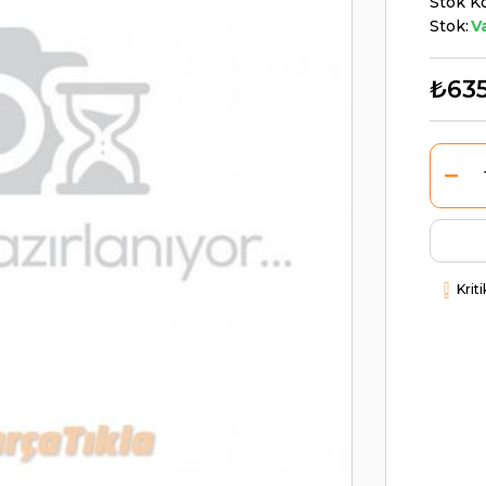
Stok K
Stok:
V
₺63
Krit