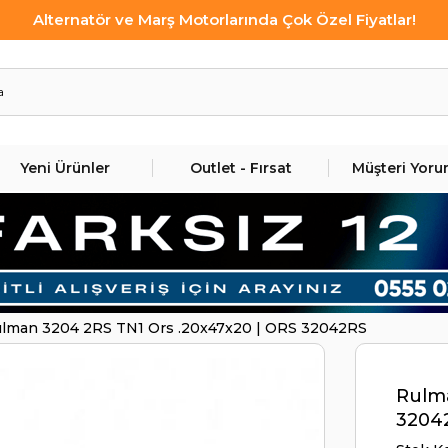
Alternatör ve Marş Motorlarında Çok Özel Fiyatlar!
Yeni Ürünler
Outlet - Fırsat
Müşteri Yoru
lman 3204 2RS TN1 Ors .20x47x20 | ORS 32042RS
Rulma
3204