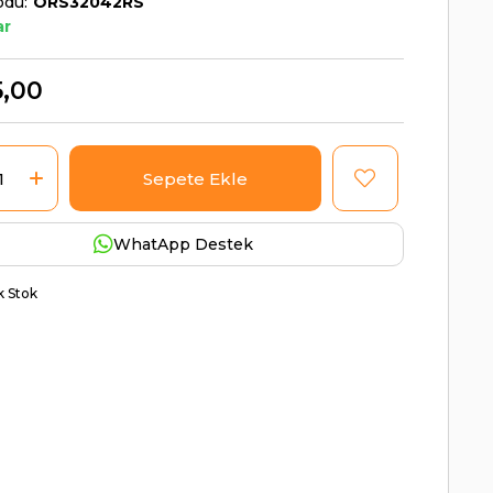
odu
ORS32042RS
ar
5,00
WhatApp Destek
ik Stok