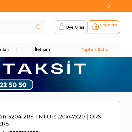
Sepetim
Üye Girişi
mları
İletişim
Toptan Satış
n 3204 2RS TN1 Ors .20x47x20 | ORS
2RS