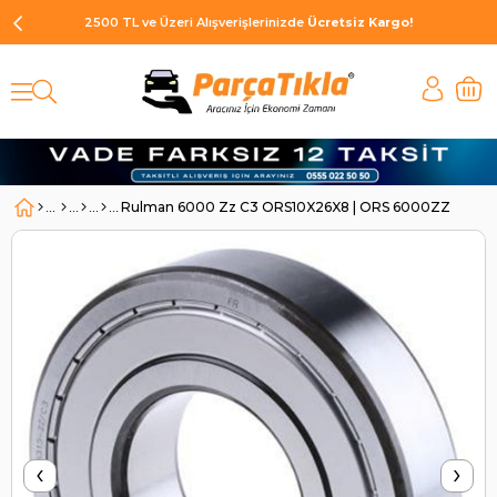
2500 TL ve Üzeri Alışverişlerinizde
Ücretsiz Kargo!
Rulman 6000 Zz C3 ORS10X26X8 | ORS 6000ZZ
‹
›