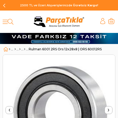
2500 TL ve Üzeri Alışverişlerinizde
Ücretsiz Kargo!
Rulman 6001 2RS Ors 12x28x8 | ORS 60012RS
‹
›