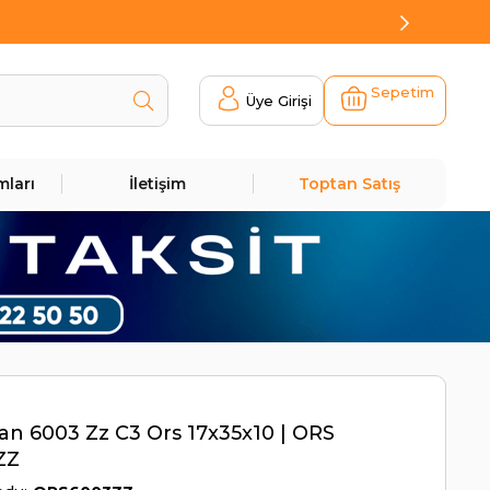
Sepetim
Üye Girişi
mları
İletişim
Toptan Satış
n 6003 Zz C3 Ors 17x35x10 | ORS
ZZ