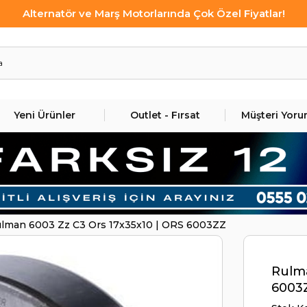
Alternatör ve Marş Motorlarında Çok Özel Fiyatlar!
Yeni Ürünler
Outlet - Fırsat
Müşteri Yoru
lman 6003 Zz C3 Ors 17x35x10 | ORS 6003ZZ
Rulma
6003