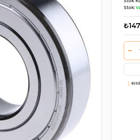
Stok K
Stok:
V
₺147
Krit