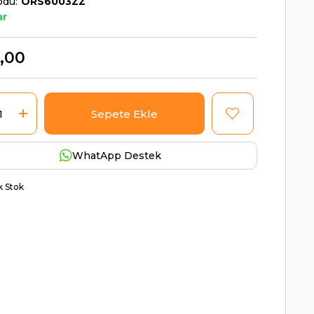
odu
ORS6003ZZ
ar
,00
WhatApp Destek
ik Stok