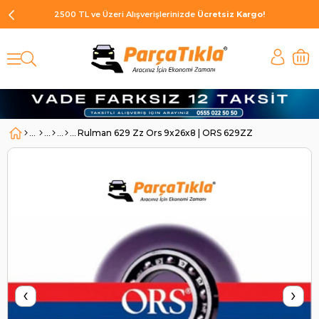
2500 TL ve Üzeri Alışverişlerinizde
Ücretsiz Kargo!
Rulman 629 Zz Ors 9x26x8 | ORS 629ZZ
‹
›