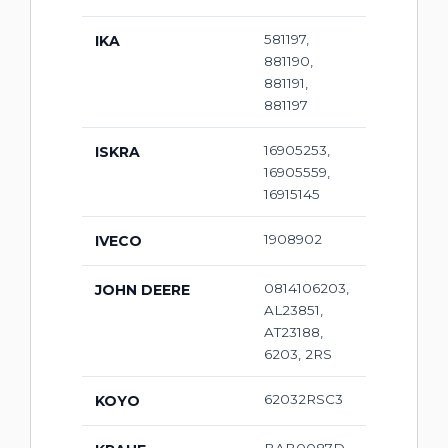
581197,
IKA
881190,
881191,
881197
16905253,
ISKRA
16905559,
16915145
1908902
IVECO
0814106203,
JOHN DEERE
AL23851,
AT23188,
6203, 2RS
62032RSC3
KOYO