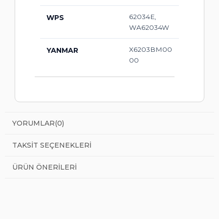
62034E,
WPS
WA62034W
X6203BM00
YANMAR
00
YORUMLAR
(0)
TAKSIT SEÇENEKLERI
ÜRÜN ÖNERILERI