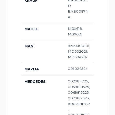
BAB0087D
KRAUF
D,
BAB0087N
A
MGX618,
MAHLE
MGX669
81934100101,
MAN
MD602021,
MD604267
029024524
MAZDA
0029811725,
MERCEDES
0059818525,
0069815225,
0079817325,
A0029811725
,