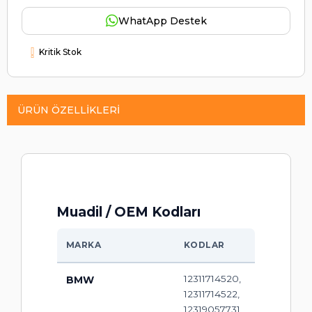
WhatApp Destek
Kritik Stok
ÜRÜN ÖZELLIKLERI
Muadil / OEM Kodları
MARKA
KODLAR
12311714520,
BMW
12311714522,
12319057731