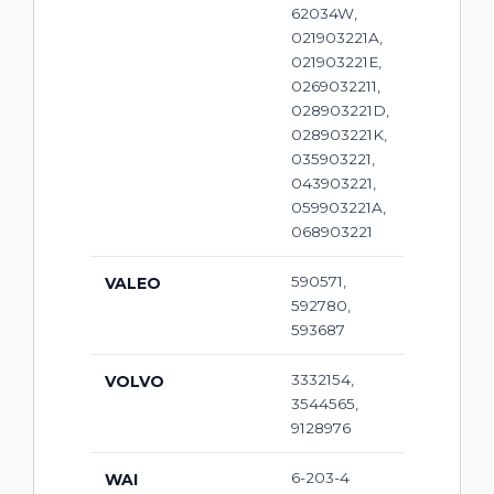
62034W,
021903221A,
021903221E,
0269032211,
028903221D,
028903221K,
035903221,
043903221,
059903221A,
068903221
590571,
VALEO
592780,
593687
3332154,
VOLVO
3544565,
9128976
6-203-4
WAI