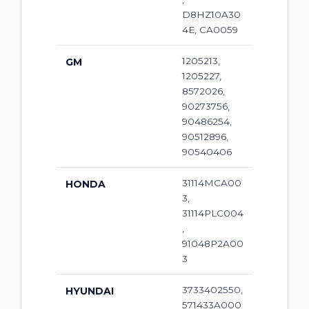
D8HZ10A30
4E, CA0059
1205213,
GM
1205227,
8572026,
90273756,
90486254,
90512896,
90540406
31114MCA00
HONDA
3,
31114PLC004
,
91048P2A00
3
3733402550,
HYUNDAI
571433A000