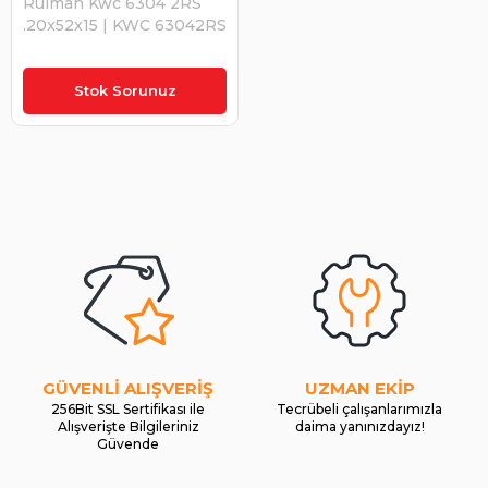
Rulman Kwc 6304 2RS
.20x52x15 | KWC 63042RS
₺190,43
Stok Sorunuz
GÜVENLİ ALIŞVERİŞ
UZMAN EKİP
256Bit SSL Sertifikası ile
Tecrübeli çalışanlarımızla
Alışverişte Bilgileriniz
daima yanınızdayız!
Güvende