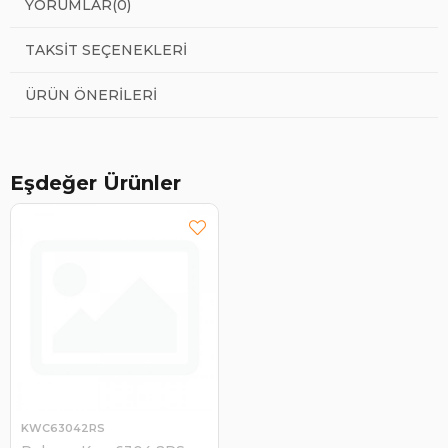
YORUMLAR
(0)
TAKSIT SEÇENEKLERI
ÜRÜN ÖNERILERI
Eşdeğer Ürünler
KWC63042RS