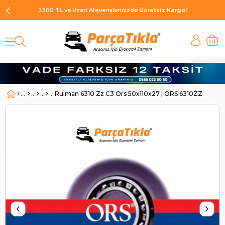
2500 TL ve Üzeri Alışverişlerinizde
Ücretsiz Kargo!
Rulman 6310 Zz C3 Ors 50x110x27 | ORS 6310ZZ
‹
›