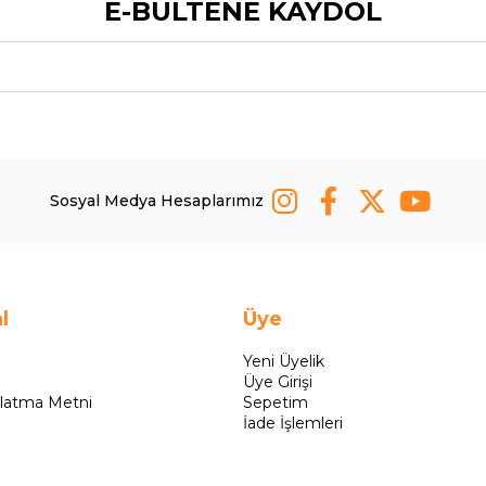
E-BÜLTENE KAYDOL
Sosyal Medya Hesaplarımız
l
Üye
Yeni Üyelik
Üye Girişi
latma Metni
Sepetim
İade İşlemleri