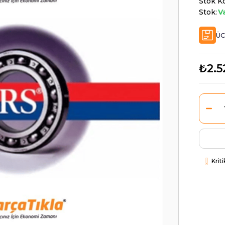
Stok K
Stok:
V
ÜC
₺2.5
Krit