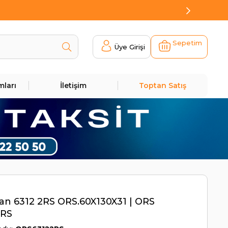
Sepetim
Üye Girişi
mları
İletişim
Toptan Satış
n 6312 2RS ORS.60X130X31 | ORS
2RS