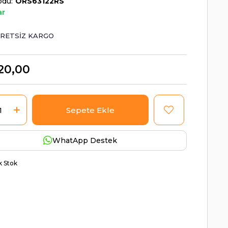
odu
ORS63122RS
ar
RETSIZ KARGO
20,00
WhatApp Destek
ik Stok