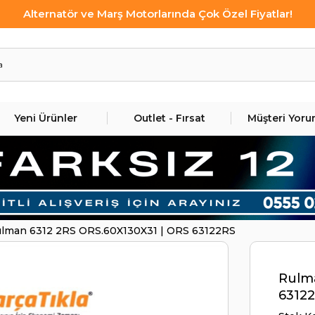
Alternatör ve Marş Motorlarında Çok Özel Fiyatlar!
Yeni Ürünler
Outlet - Fırsat
Müşteri Yoru
lman 6312 2RS ORS.60X130X31 | ORS 63122RS
Rulma
6312