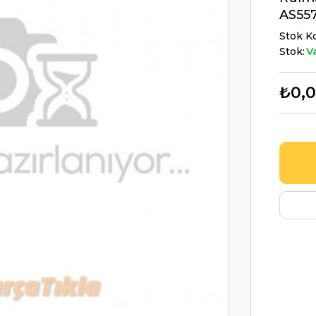
AS55
Stok K
Stok:
V
₺0,