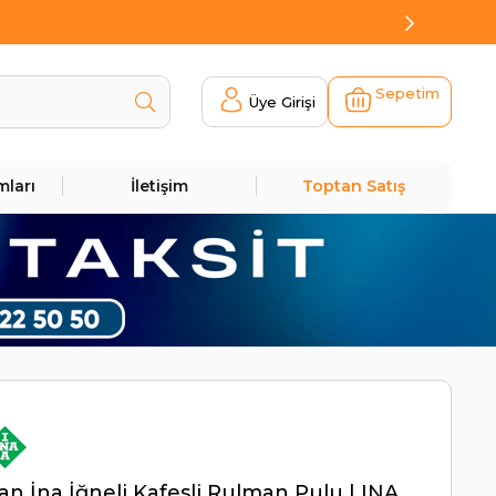
Sepetim
Üye Girişi
mları
İletişim
Toptan Satış
n İna İğneli Kafesli Rulman Pulu | INA