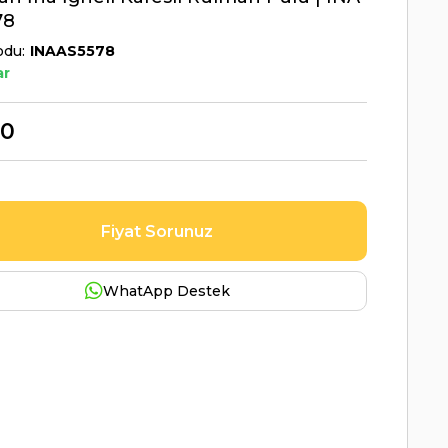
78
odu
INAAS5578
ar
00
Fiyat Sorunuz
WhatApp Destek