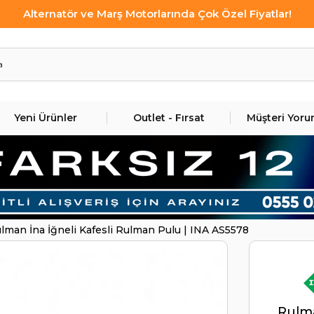
Alternatör ve Marş Motorlarında Çok Özel Fiyatlar!
Yeni Ürünler
Outlet - Fırsat
Müşteri Yoru
lman İna İğneli Kafesli Rulman Pulu | INA AS5578
Rulma