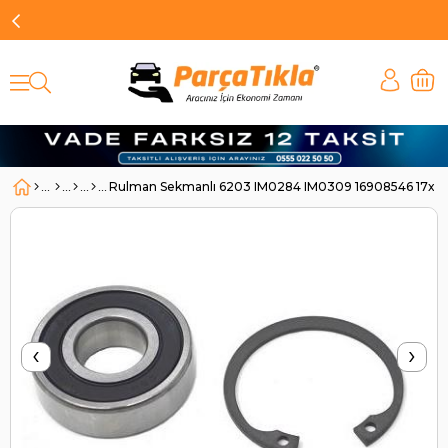
Rulman Sekmanlı 6203 IM0284 IM0309 16908546 17x4
‹
›