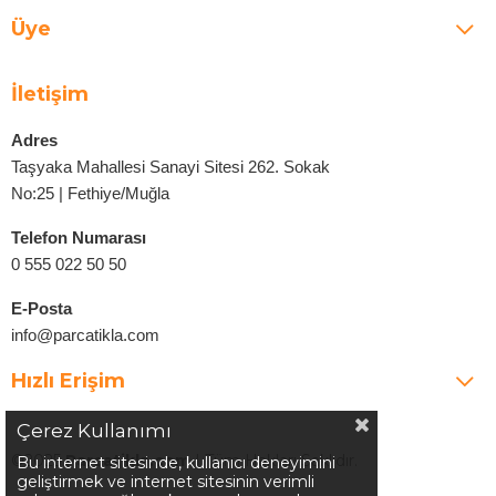
Üye
İletişim
Adres
Taşyaka Mahallesi Sanayi Sitesi 262. Sokak
No:25 | Fethiye/Muğla
Telefon Numarası
0 555 022 50 50
E-Posta
info@parcatikla.com
Hızlı Erişim
Çerez Kullanımı
©2025
Parcatikla.com
| Tüm Hakları Saklıdır.
Bu internet sitesinde, kullanıcı deneyimini
geliştirmek ve internet sitesinin verimli