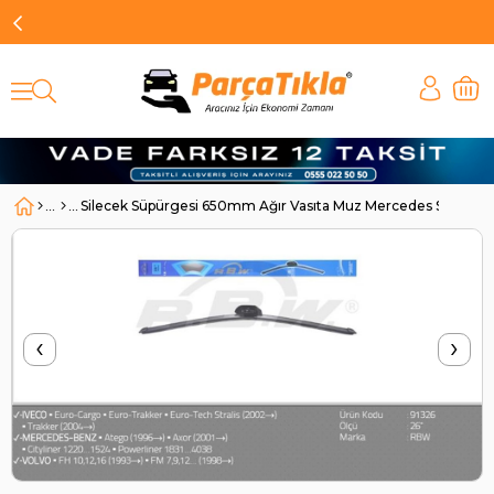
Silecek Süpürgesi 650mm Ağır Vasıta Muz Mercedes Scania V
‹
›