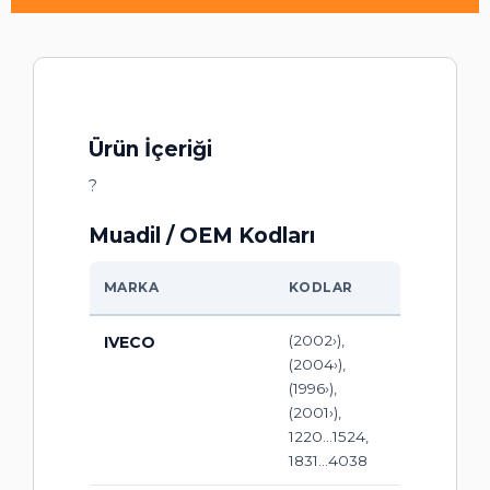
Ürün İçeriği
?
Muadil / OEM Kodları
MARKA
KODLAR
(2002›),
IVECO
(2004›),
(1996›),
(2001›),
1220...1524,
1831...4038