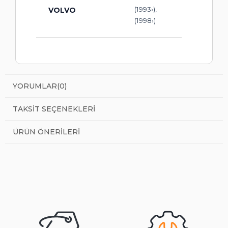
(1993›),
VOLVO
(1998›)
YORUMLAR
(0)
TAKSIT SEÇENEKLERI
ÜRÜN ÖNERILERI