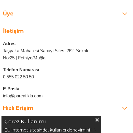
Üye
İletişim
Adres
Taşyaka Mahallesi Sanayi Sitesi 262. Sokak
No:25 | Fethiye/Muğla
Telefon Numarası
0 555 022 50 50
E-Posta
info@parcatikla.com
Hızlı Erişim
Çerez Kullanımı
©2025
Parcatikla.com
| Tüm Hakları Saklıdır.
Bu internet sitesinde, kullanıcı deneyimini