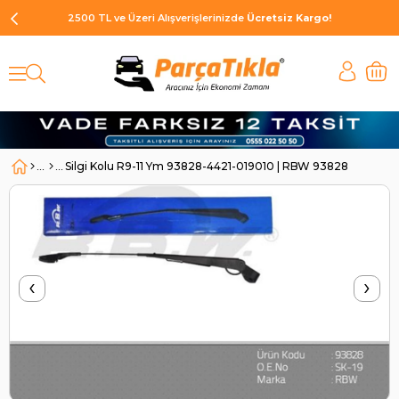
2500 TL ve Üzeri Alışverişlerinizde
Ücretsiz Kargo!
Silgi Kolu R9-11 Ym 93828-4421-019010 | RBW 93828
‹
›