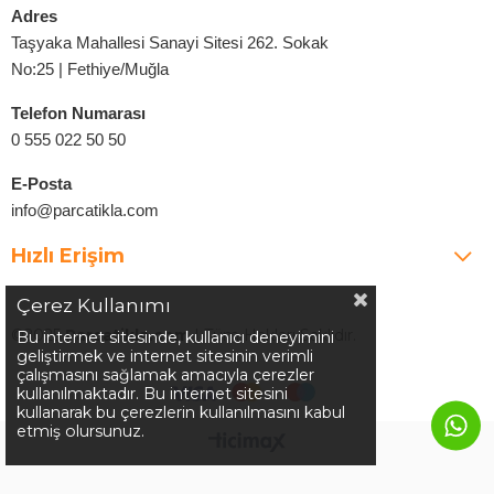
Adres
Taşyaka Mahallesi Sanayi Sitesi 262. Sokak
No:25 | Fethiye/Muğla
Telefon Numarası
0 555 022 50 50
E-Posta
info@parcatikla.com
Hızlı Erişim
Çerez Kullanımı
©2025
Parcatikla.com
| Tüm Hakları Saklıdır.
Bu internet sitesinde, kullanıcı deneyimini
geliştirmek ve internet sitesinin verimli
çalışmasını sağlamak amacıyla çerezler
kullanılmaktadır. Bu internet sitesini
kullanarak bu çerezlerin kullanılmasını kabul
etmiş olursunuz.