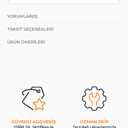
YORUMLAR
(0)
TAKSIT SEÇENEKLERI
ÜRÜN ÖNERILERI
GÜVENLİ ALIŞVERİŞ
UZMAN EKİP
256Bit SSL Sertifikası ile
Tecrübeli çalışanlarımızla