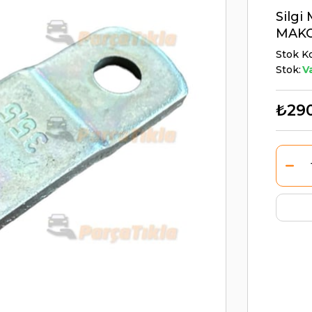
Silgi
MAKO
Stok K
Stok:
V
₺29