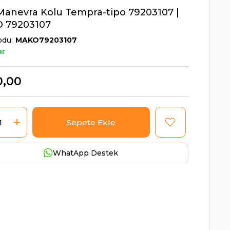
 Manevra Kolu Tempra-tipo 79203107 |
 79203107
odu
MAKO79203107
ar
0,00
WhatApp Destek