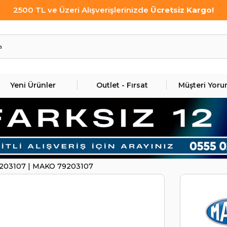
2500 TL ve Üzeri Alışverişlerinizde
Ücretsiz Kargo!
Yeni Ürünler
Outlet - Fırsat
Müşteri Yoru
79203107 | MAKO 79203107