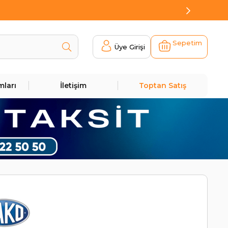
Sepetim
Üye Girişi
mları
İletişim
Toptan Satış