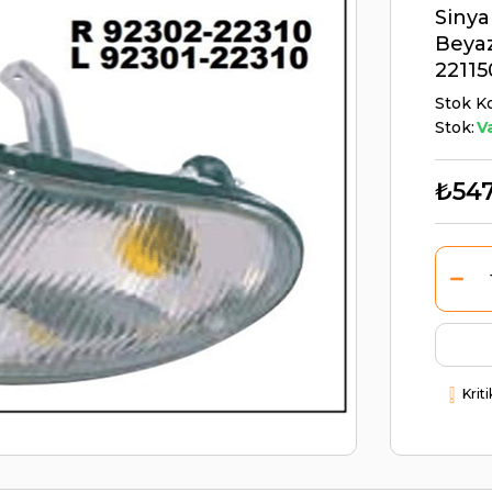
Sinya
Beyaz
2211
Stok K
Stok:
V
₺547
Krit