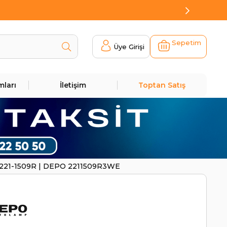
Sepetim
Üye Girişi
mları
İletişim
Toptan Satış
ğ 221-1509R | DEPO 2211509R3WE