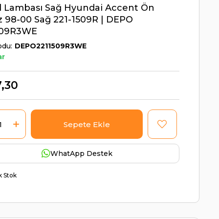
l Lambası Sağ Hyundai Accent Ön
 98-00 Sağ 221-1509R | DEPO
509R3WE
odu
DEPO2211509R3WE
ar
,30
WhatApp Destek
ik Stok