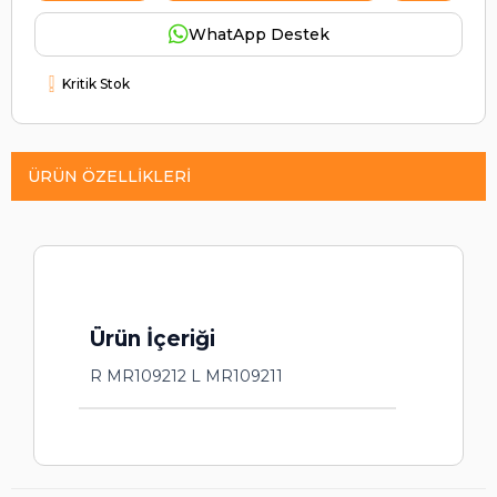
WhatApp Destek
Kritik Stok
ÜRÜN ÖZELLIKLERI
Ürün İçeriği
R MR109212 L MR109211