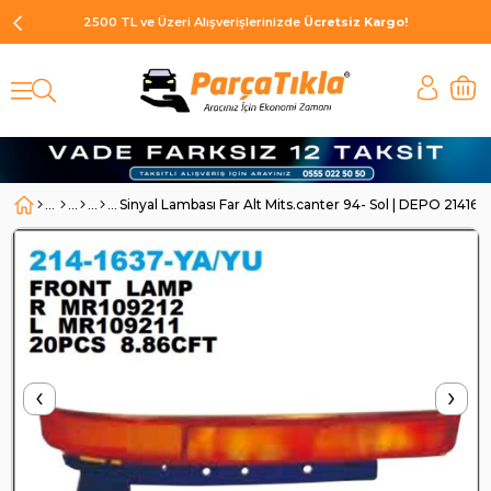
2500 TL ve Üzeri Alışverişlerinizde
Ücretsiz Kargo!
Sinyal Lambası Far Alt Mits.canter 94- Sol | DEPO 21416
‹
›