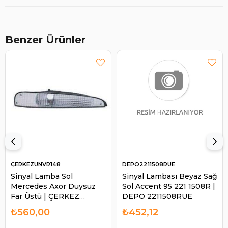
Benzer Ürünler
ÇERKEZUNVR148
DEPO2211508RUE
Sinyal Lamba Sol
Sinyal Lambası Beyaz Sağ
Mercedes Axor Duysuz
Sol Accent 95 221 1508R |
Far Üstü | ÇERKEZ
DEPO 2211508RUE
UNVR148
₺560,00
₺452,12