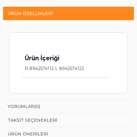
ÜRÜN ÖZELLIKLERI
Ürün İçeriği
R 8942574112 L 8942574122
YORUMLAR
(0)
TAKSIT SEÇENEKLERI
ÜRÜN ÖNERILERI