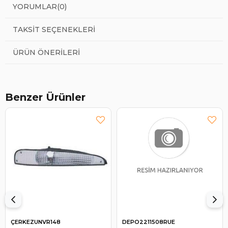
YORUMLAR
(0)
TAKSIT SEÇENEKLERI
ÜRÜN ÖNERILERI
Benzer Ürünler
ÇERKEZUNVR148
DEPO2211508RUE