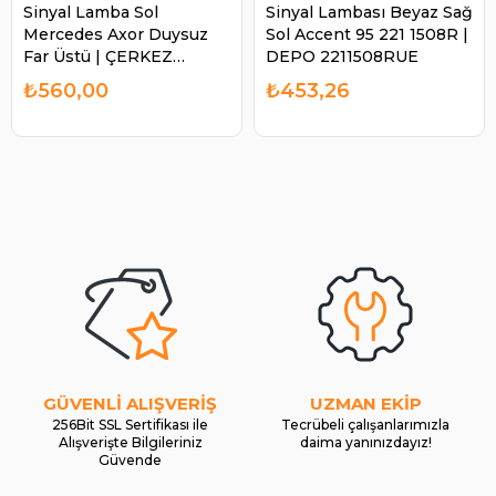
Sinyal Lamba Sol
Sinyal Lambası Beyaz Sağ
Mercedes Axor Duysuz
Sol Accent 95 221 1508R |
Far Üstü | ÇERKEZ
DEPO 2211508RUE
UNVR148
₺560,00
₺453,26
GÜVENLİ ALIŞVERİŞ
UZMAN EKİP
256Bit SSL Sertifikası ile
Tecrübeli çalışanlarımızla
Alışverişte Bilgileriniz
daima yanınızdayız!
Güvende