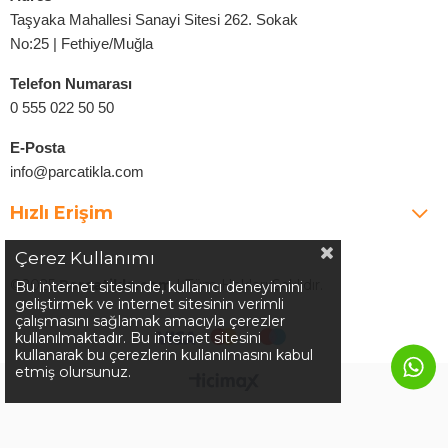
Taşyaka Mahallesi Sanayi Sitesi 262. Sokak
No:25 | Fethiye/Muğla
Telefon Numarası
0 555 022 50 50
E-Posta
info@parcatikla.com
Hızlı Erişim
Çerez Kullanımı
©2025
Parcatikla.com
| Tüm Hakları Saklıdır.
Bu internet sitesinde, kullanıcı deneyimini
geliştirmek ve internet sitesinin verimli
çalışmasını sağlamak amacıyla çerezler
kullanılmaktadır. Bu internet sitesini
kullanarak bu çerezlerin kullanılmasını kabul
etmiş olursunuz.