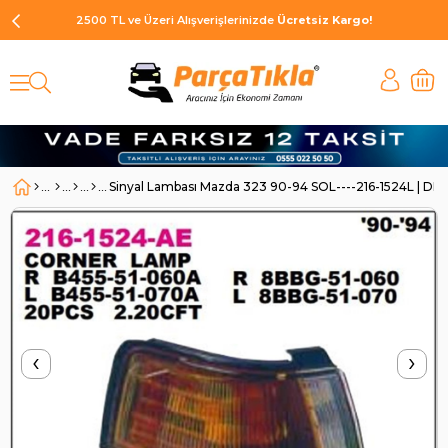
2500 TL ve Üzeri Alışverişlerinizde
Ücretsiz Kargo!
Sinyal Lambası Mazda 323 90-94 SOL----216-1524L | D
‹
›