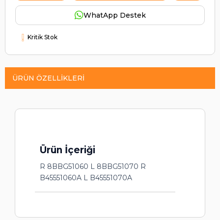
WhatApp Destek
Kritik Stok
ÜRÜN ÖZELLIKLERI
Ürün İçeriği
R 8BBG51060 L 8BBG51070 R
B45551060A L B45551070A