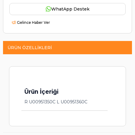
WhatApp Destek
Gelince Haber Ver
ÜRÜN ÖZELLIKLERI
Ürün İçeriği
R U00951350C L U00951360C