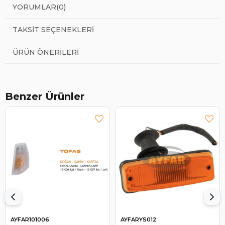
YORUMLAR
(0)
TAKSIT SEÇENEKLERI
ÜRÜN ÖNERILERI
Benzer Ürünler
AYFAR101006
AYFARYS012