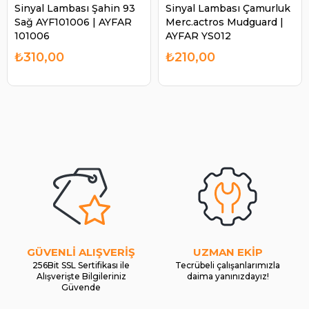
Sinyal Lambası Şahin 93
Sinyal Lambası Çamurluk
Sağ AYF101006 | AYFAR
Merc.actros Mudguard |
101006
AYFAR YS012
₺310,00
₺210,00
GÜVENLİ ALIŞVERİŞ
UZMAN EKİP
256Bit SSL Sertifikası ile
Tecrübeli çalışanlarımızla
Alışverişte Bilgileriniz
daima yanınızdayız!
Güvende