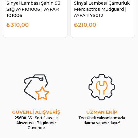
Sinyal Lambası Şahin 93
Sinyal Lambası Çamurluk
Sağ AYF101006 | AYFAR
Merc.actros Mudguard |
101006
AYFAR YS012
₺310,00
₺210,00
GÜVENLİ ALIŞVERİŞ
UZMAN EKİP
256Bit SSL Sertifikası ile
Tecrübeli çalışanlarımızla
Alışverişte Bilgileriniz
daima yanınızdayız!
Güvende