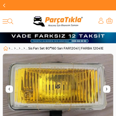
Sis Farı Set 80*160 Sarı FAR12041 | FARBA 12041E
‹
›