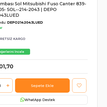
ambası Sol Mitsubishi Fuso Canter 839-
05- SOL--214-2043 | DEPO
043LUED
odu
DEPO2142043LUED
ar
RETSIZ KARGO
ğerlerini İncele
01,70
WhatApp Destek