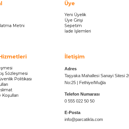
l
Üye
Yeni Üyelik
Üye Girişi
latma Metni
Sepetim
İade İşlemleri
Hizmetleri
İletişim
eşmesi
Adres
tış Sözleşmesi
Taşyaka Mahallesi Sanayi Sitesi 
üvenlik Politikası
No:25 | Fethiye/Muğla
lları
slimat
Telefon Numarası
e Koşulları
0 555 022 50 50
E-Posta
info@parcatikla.com