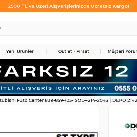
2500 TL ve Üzeri Alışverişlerinizde
Ücretsiz Kargo!
Yeni Ürünler
Outlet - Fırsat
Müşteri Yoru
tsubishi Fuso Canter 839-859-/05- SOL--214-2043 | DEPO 2