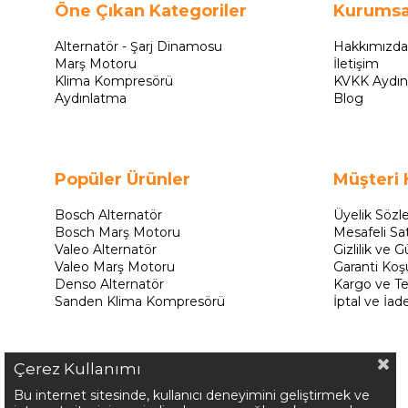
Öne Çıkan Kategoriler
Kurumsa
Alternatör - Şarj Dinamosu
Hakkımızda
Marş Motoru
İletişim
Klima Kompresörü
KVKK Aydın
Aydınlatma
Blog
Popüler Ürünler
Müşteri 
Bosch Alternatör
Üyelik Sözl
Bosch Marş Motoru
Mesafeli Sa
Valeo Alternatör
Gizlilik ve G
Valeo Marş Motoru
Garanti Koşu
Denso Alternatör
Kargo ve Te
Sanden Klima Kompresörü
İptal ve İad
Çerez Kullanımı
Bu internet sitesinde, kullanıcı deneyimini geliştirmek ve