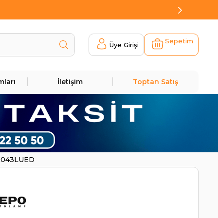
Sepetim
Üye Girişi
mları
İletişim
Toptan Satış
142043LUED