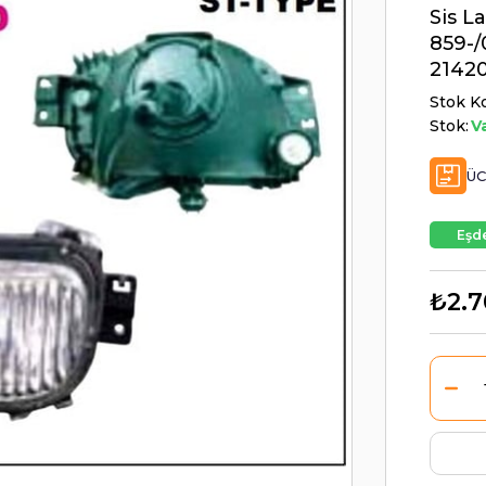
Sis L
859-/
2142
Stok K
Stok:
V
ÜC
Eşde
₺2.7