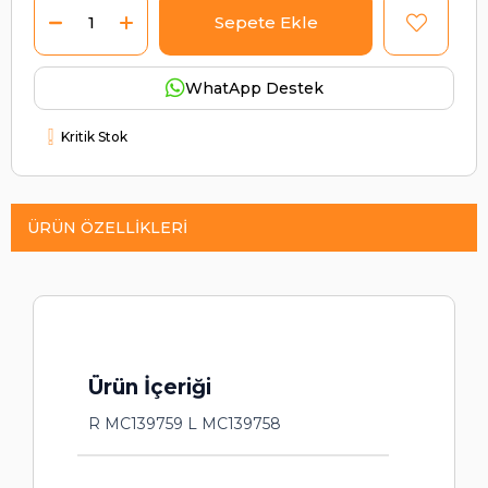
WhatApp Destek
Kritik Stok
ÜRÜN ÖZELLIKLERI
Ürün İçeriği
R MC139759 L MC139758