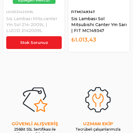
LUCID2142009L
FITMC149347
Sis Lambası Mits.canter
Sis Lambası Sol
Ym Sol 214-2009L |
Mitsubishi Canter Ym Sarı
LUCID 2142009L
| FIT MC149347
₺1.142,60
₺1.013,43
Stok Sorunuz
GÜVENLİ ALIŞVERİŞ
UZMAN EKİP
256Bit SSL Sertifikası ile
Tecrübeli çalışanlarımızla