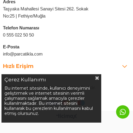
Adres
Taşyaka Mahallesi Sanayi Sitesi 262. Sokak
No:25 | Fethiye/Muğla
Telefon Numarası
0 555 022 50 50
E-Posta
info@parcatikla.com
Hızlı Erişim
Çerez Kullanımı
©2025
Parcatikla.com
| Tüm Hakları Saklıdır.
Bu internet sitesinde, kullanıcı deneyimini
geliştirmek ve internet sitesinin verimli
çalışmasını sağlamak amacıyla çerezler
kullanılmaktadır. Bu internet sitesini
kullanarak bu çerezlerin kullanılmasını kabul
etmiş olursunuz.