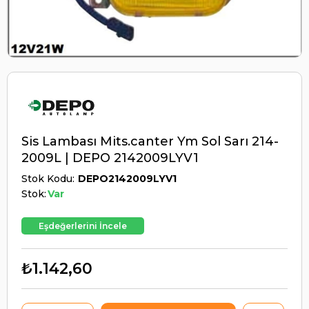
Sis Lambası Mits.canter Ym Sol Sarı 214-
2009L | DEPO 2142009LYV1
Stok Kodu
DEPO2142009LYV1
Stok:
Var
Eşdeğerlerini İncele
₺1.142,60