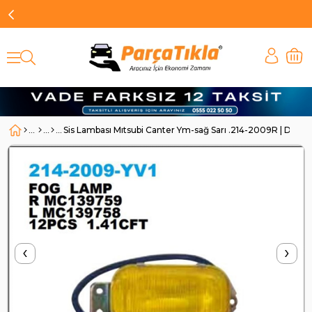
Sis Lambası Mıtsubi Canter Ym-sağ Sarı .214-2009R | DEP
‹
›