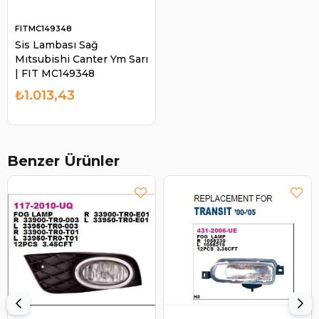
FITMC149348
Sis Lambası Sağ
Mıtsubishi Canter Ym Sarı
| FIT MC149348
₺1.013,43
Benzer Ürünler