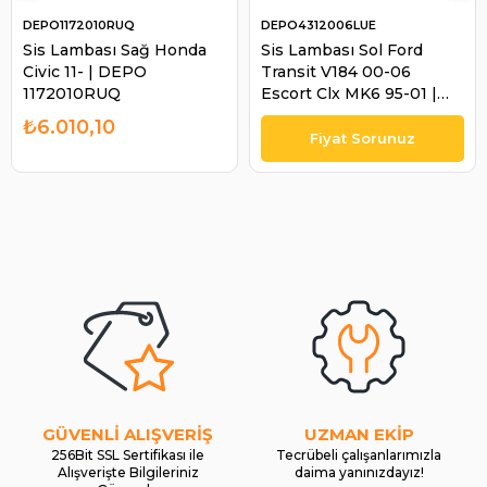
DEPO1172010RUQ
DEPO4312006LUE
Sis Lambası Sağ Honda
Sis Lambası Sol Ford
Civic 11- | DEPO
Transit V184 00-06
1172010RUQ
Escort Clx MK6 95-01 |
DEPO 4312006LUE
₺6.010,10
GÜVENLİ ALIŞVERİŞ
UZMAN EKİP
256Bit SSL Sertifikası ile
Tecrübeli çalışanlarımızla
Alışverişte Bilgileriniz
daima yanınızdayız!