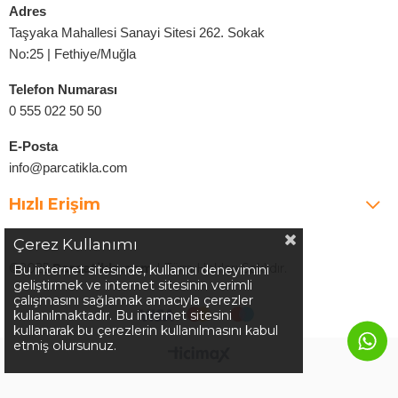
Adres
Taşyaka Mahallesi Sanayi Sitesi 262. Sokak
No:25 | Fethiye/Muğla
Telefon Numarası
0 555 022 50 50
E-Posta
info@parcatikla.com
Hızlı Erişim
Çerez Kullanımı
©2025
Parcatikla.com
| Tüm Hakları Saklıdır.
Bu internet sitesinde, kullanıcı deneyimini
geliştirmek ve internet sitesinin verimli
çalışmasını sağlamak amacıyla çerezler
kullanılmaktadır. Bu internet sitesini
kullanarak bu çerezlerin kullanılmasını kabul
etmiş olursunuz.