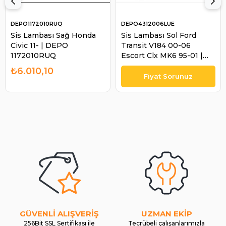
DEPO1172010RUQ
DEPO4312006LUE
Sis Lambası Sağ Honda
Sis Lambası Sol Ford
Civic 11- | DEPO
Transit V184 00-06
1172010RUQ
Escort Clx MK6 95-01 |
DEPO 4312006LUE
₺6.010,10
GÜVENLİ ALIŞVERİŞ
UZMAN EKİP
256Bit SSL Sertifikası ile
Tecrübeli çalışanlarımızla