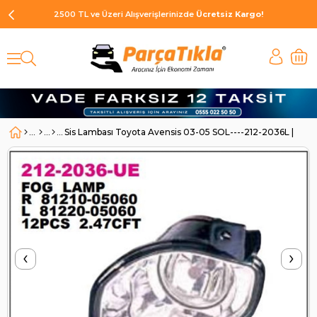
2500 TL ve Üzeri Alışverişlerinizde
Ücretsiz Kargo!
Sis Lambası Toyota Avensis 03-05 SOL----212-2036L | D
‹
›