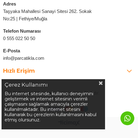
Adres
Taşyaka Mahallesi Sanayi Sitesi 262. Sokak
No:25 | Fethiye/Muğla
Telefon Numarası
0 555 022 50 50
E-Posta
info@parcatikla.com
Hızlı Erişim
Çerez Kullanımı
©2025
Parcatikla.com
| Tüm Hakları Saklıdır.
Bu internet sitesinde, kullanıcı deneyimini
geliştirmek ve internet sitesinin verimli
çalışmasını sağlamak amacıyla çerezler
kullanılmaktadır. Bu internet sitesini
kullanarak bu çerezlerin kullanılmasını kabul
etmiş olursunuz.