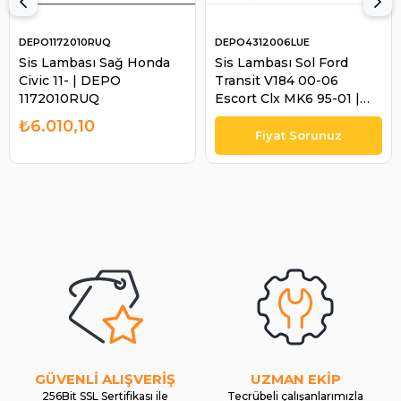
DEPO1172010RUQ
DEPO4312006LUE
Sis Lambası Sağ Honda
Sis Lambası Sol Ford
Civic 11- | DEPO
Transit V184 00-06
1172010RUQ
Escort Clx MK6 95-01 |
DEPO 4312006LUE
₺6.010,10
GÜVENLİ ALIŞVERİŞ
UZMAN EKİP
256Bit SSL Sertifikası ile
Tecrübeli çalışanlarımızla