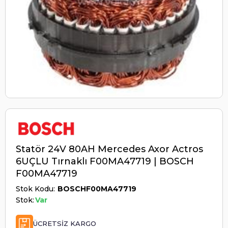
Statör 24V 80AH Mercedes Axor Actros
6UÇLU Tırnaklı F00MA47719 | BOSCH
F00MA47719
Stok Kodu
BOSCHF00MA47719
Stok:
Var
ÜCRETSIZ KARGO