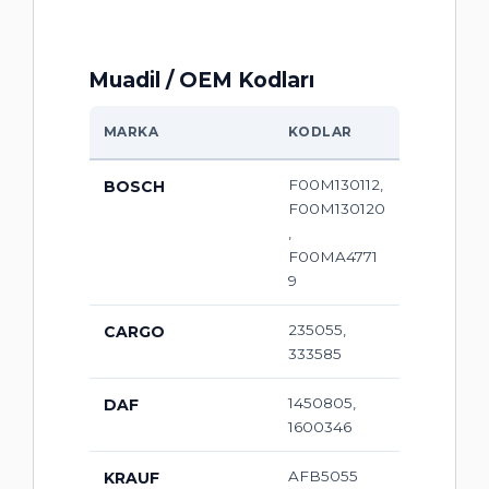
Muadil / OEM Kodları
MARKA
KODLAR
F00M130112,
BOSCH
F00M130120
,
F00MA4771
9
235055,
CARGO
333585
1450805,
DAF
1600346
AFB5055
KRAUF