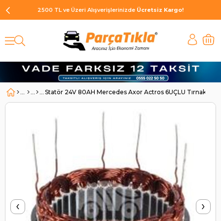
2500 TL ve Üzeri Alışverişlerinizde
Ücretsiz Kargo!
Statör 24V 80AH Mercedes Axor Actros 6UÇLU Tırnaklı 
‹
›