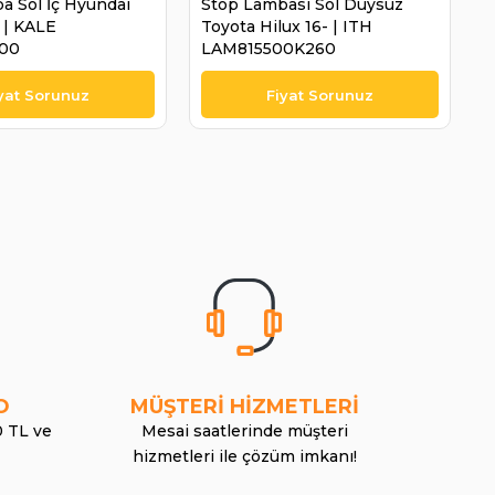
a Sol İç Hyundai
Stop Lambası Sol Duysuz
 | KALE
Toyota Hilux 16- | ITH
00
LAM815500K260
O
MÜŞTERİ HİZMETLERİ
0 TL ve
Mesai saatlerinde müşteri
hizmetleri ile çözüm imkanı!