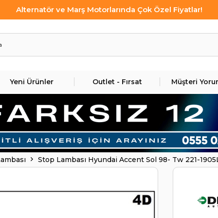
Alternatör ve Marş Motorlarında Çok Özel Fiyatlar!
Yeni Ürünler
Outlet - Fırsat
Müşteri Yoru
Lambası
Stop Lambası Hyundai Accent Sol 98- Tw 221-190