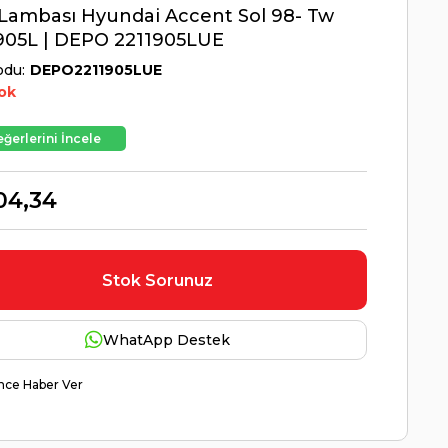
Lambası Hyundai Accent Sol 98- Tw
905L | DEPO 2211905LUE
odu
DEPO2211905LUE
ok
ğerlerini İncele
04,34
Stok Sorunuz
WhatApp Destek
nce Haber Ver