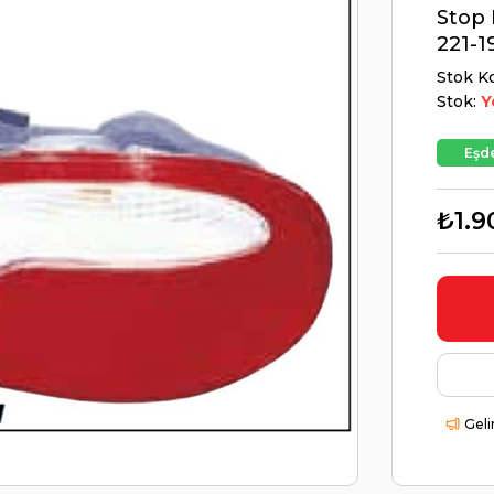
Stop 
221-1
Stok K
Stok:
Y
Eşde
₺1.9
Geli