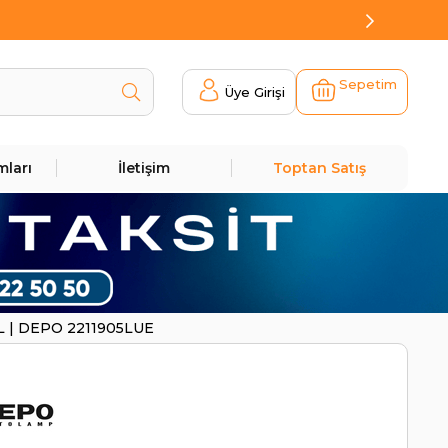
Sepetim
Üye Girişi
mları
İletişim
Toptan Satış
5L | DEPO 2211905LUE