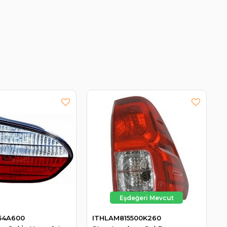
54A600
ITHLAM815500K260