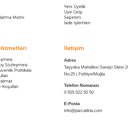
Yeni Üyelik
Üye Girişi
latma Metni
Sepetim
İade İşlemleri
Hizmetleri
İletişim
eşmesi
Adres
tış Sözleşmesi
Taşyaka Mahallesi Sanayi Sitesi 
üvenlik Politikası
No:25 | Fethiye/Muğla
lları
slimat
Telefon Numarası
e Koşulları
0 555 022 50 50
E-Posta
info@parcatikla.com