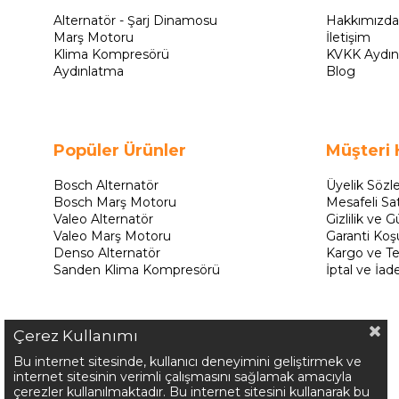
Alternatör - Şarj Dinamosu
Hakkımızda
Marş Motoru
İletişim
Klima Kompresörü
KVKK Aydın
Aydınlatma
Blog
Popüler Ürünler
Müşteri 
Bosch Alternatör
Üyelik Sözl
Bosch Marş Motoru
Mesafeli Sa
Valeo Alternatör
Gizlilik ve G
Valeo Marş Motoru
Garanti Koşu
Denso Alternatör
Kargo ve Te
Sanden Klima Kompresörü
İptal ve İad
Çerez Kullanımı
Bu internet sitesinde, kullanıcı deneyimini geliştirmek ve
internet sitesinin verimli çalışmasını sağlamak amacıyla
çerezler kullanılmaktadır. Bu internet sitesini kullanarak bu