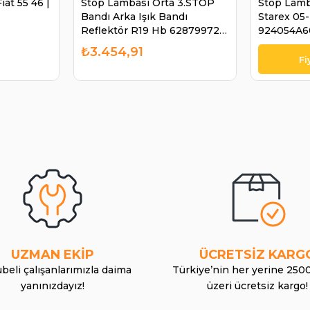
at 55 46 |
Stop Lambası Orta 3.STOP
Stop Lamb
Bandı Arka Işık Bandı
Starex 05-
Reflektör R19 Hb 628799723
924054A6
7702127038 RN7559
₺3.454,91
7711130015 | AFT AY312211
UZMAN EKİP
ÜCRETSİZ KARG
beli çalışanlarımızla daima
Türkiye’nin her yerine 250
yanınızdayız!
üzeri ücretsiz kargo!