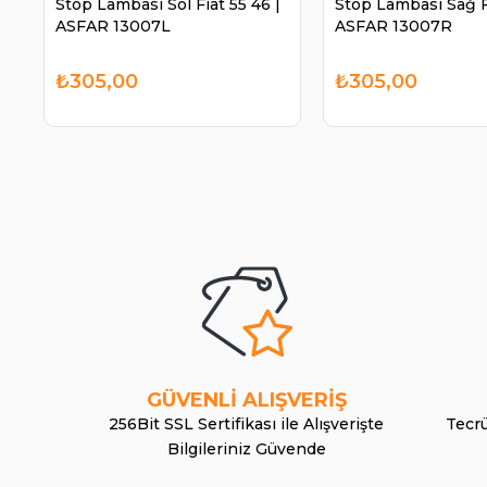
Stop Lambası Sol Fiat 55 46 |
Stop Lambası Sağ Fi
ASFAR 13007L
ASFAR 13007R
₺305,00
₺305,00
GÜVENLİ ALIŞVERİŞ
256Bit SSL Sertifikası ile Alışverişte
Tecrü
Bilgileriniz Güvende