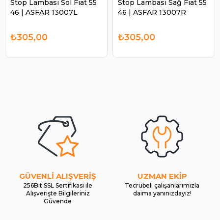
Stop Lambası Sol Fiat 55
Stop Lambası Sağ Fiat 55
46 | ASFAR 13007L
46 | ASFAR 13007R
₺305,00
₺305,00
GÜVENLİ ALIŞVERİŞ
UZMAN EKİP
256Bit SSL Sertifikası ile
Tecrübeli çalışanlarımızla
Alışverişte Bilgileriniz
daima yanınızdayız!
Güvende