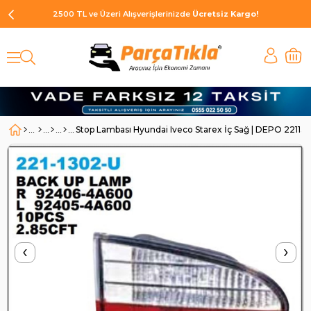
2500 TL ve Üzeri Alışverişlerinizde
Ücretsiz Kargo!
Stop Lambası Hyundai Iveco Starex İç Sağ | DEPO 2211
‹
›