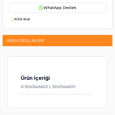
WhatApp Destek
Kritik Stok
ÜRÜN ÖZELLIKLERI
Ürün İçeriği
R 924064A600 L 924054A600