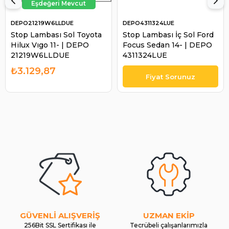
DEPO21219W6LLDUE
DEPO4311324LUE
Stop Lambası Sol Toyota
Stop Lambası İç Sol Ford
Hilux Vıgo 11- | DEPO
Focus Sedan 14- | DEPO
21219W6LLDUE
4311324LUE
₺3.129,87
GÜVENLİ ALIŞVERİŞ
UZMAN EKİP
256Bit SSL Sertifikası ile
Tecrübeli çalışanlarımızla