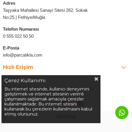
Adres
Taşyaka Mahallesi Sanayi Sitesi 262. Sokak
No:25 | Fethiye/Muğla
Telefon Numarası
0 555 022 50 50
E-Posta
info@parcatikla.com
Hızlı Erişim
Çerez Kullanımı
©2025
Parcatikla.com
| Tüm Hakları Saklıdır.
Bu internet sitesinde, kullanıcı deneyimini
geliştirmek ve internet sitesinin verimli
çalışmasını sağlamak amacıyla çerezler
kullanılmaktadır. Bu internet sitesini
kullanarak bu çerezlerin kullanılmasını kabul
etmiş olursunuz.