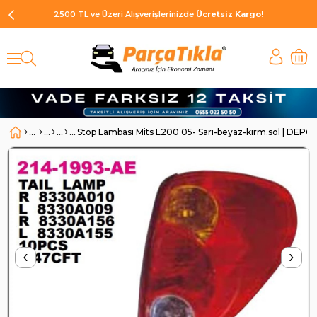
2500 TL ve Üzeri Alışverişlerinizde
Ücretsiz Kargo!
Stop Lambası Mits L200 05- Sarı-beyaz-kırm.sol | DEPO
‹
›