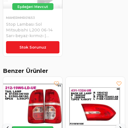
MAHERMHR01653
Stop Lambası Sol
Mitsubishi L200 06-14
Sarı-beyaz-kırmızı |
MAHER MHR01653
₺1.234,69
Stok Sorunuz
Benzer Ürünler