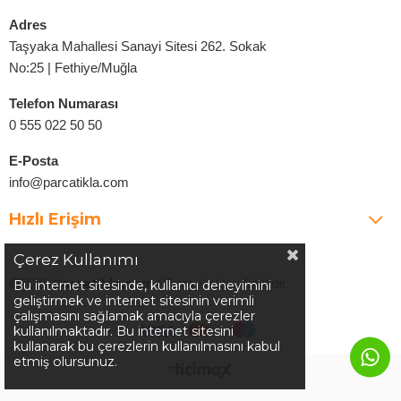
Adres
Taşyaka Mahallesi Sanayi Sitesi 262. Sokak
No:25 | Fethiye/Muğla
Telefon Numarası
0 555 022 50 50
E-Posta
info@parcatikla.com
Hızlı Erişim
Çerez Kullanımı
©2025
Parcatikla.com
| Tüm Hakları Saklıdır.
Bu internet sitesinde, kullanıcı deneyimini
geliştirmek ve internet sitesinin verimli
çalışmasını sağlamak amacıyla çerezler
kullanılmaktadır. Bu internet sitesini
kullanarak bu çerezlerin kullanılmasını kabul
etmiş olursunuz.